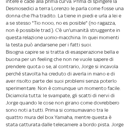
intere e cade alla prima curva. Prima di spingere la
Desmosedici a terra Lorenzo le parla come fosse una
donna che l'ha tradito. La tiene in piedi e urla a lei e
a se stesso "Tio nooo, no es posible" (no ragazza,
non è possibile trad.). C'è un'umanità struggente in
questa relazione uomo-macchina. In quei momenti
la testa può andarsene per i fatti suoi.
Bisogna capire se si tratta di esasperazione bella e
buona per un feeling che non ne vuole sapere di
prendere quota o se, al contrario, Jorge si incavola
perché stavolta ha creduto di averla in mano e di
aver risolto parte dei suoi problemi senza poterlo
sperimentare. Non è comunque un momento facile.
Diciamola tutta: le svampate, gli scatti di nervi di
Jorge quando le cose non girano come dovrebbero
sono noti a tutti. Prima si consumavano tra le
quattro mura del box Yamaha, mentre questa è
stata catturata dalle telecamere a bordo pista. Jorge