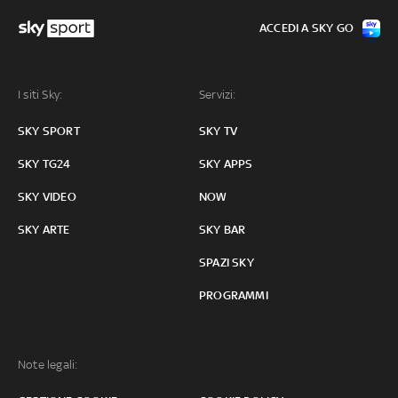
ACCEDI A SKY GO
I siti Sky:
Servizi:
SKY SPORT
SKY TV
SKY TG24
SKY APPS
SKY VIDEO
NOW
SKY ARTE
SKY BAR
SPAZI SKY
PROGRAMMI
Note legali: