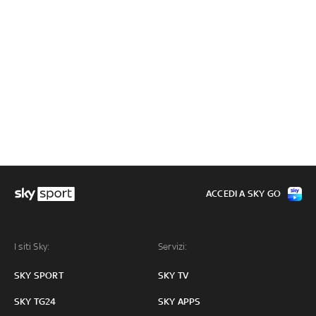
ACCEDI A SKY GO
I siti Sky:
Servizi:
SKY SPORT
SKY TV
SKY TG24
SKY APPS