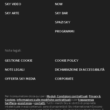
SKY VIDEO
NOW
SKY ARTE
SKY BAR
SPAZI SKY
PROGRAMMI
Note legali:
GESTIONE COOKIE
COOKIE POLICY
NOTE LEGALI
DICHIARAZIONE DI ACCESSIBILITÀ
OFFERTA SKY MEDIA
CORPORATE
Per il consumatore clicca qui per i
Moduli, Condizioni contrattuali
,
Privacy &
Cookies
,
informazioni sulle modifiche contrattuali
o per
trasparenza
tariffaria
,
assistenza
e
contatti
. Tutti i marchi Sky e i diritti di proprietà
intellettuale in essi contenuti, sono di proprietà di Sky international AG e sono