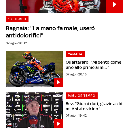
13° TEMPO
Bagnaia: "La mano fa male, userò
antidolorifici"
07 ago - 20:32
YAMAHA
Quartararo: "Mi sento come
uno alle prime armi..."
07 ago - 20:16
MIGLIOR TEMPO
Bez: "Giorni duri, grazie a chi
mi è stato vicino"
07 ago - 19:42