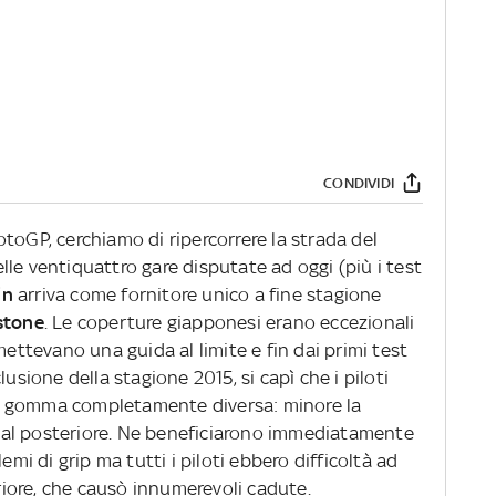
CONDIVIDI
MotoGP, cerchiamo di ripercorrere la strada del
le ventiquattro gare disputate ad oggi (più i test
in
arriva come fornitore unico a fine stagione
stone
. Le coperture giapponesi erano eccezionali
mettevano una guida al limite e fin dai primi test
lusione della stagione 2015, si capì che i piloti
a gomma completamente diversa: minore la
ip al posteriore. Ne beneficiarono immediatamente
emi di grip ma tutti i piloti ebbero difficoltà ad
eriore, che causò innumerevoli cadute.