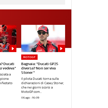
MOTOGP
a? Ducati
Bagnaia: "Ducati GP25
si vedeva"
diversa? Non serviva
Stoner"
asciata a
mpione
Il pilota Ducati torna sulle
nifestato
dichiarazioni di Casey Stoner,
che nei giorni scorsi a
MotoGP.com...
06 ago - 16:09