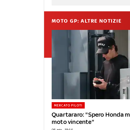
MOTO GP: ALTRE NOTIZIE
MERCATO PILOTI
Quartararo: "Spero Honda mi
moto vincente"
06 ago - 19:14