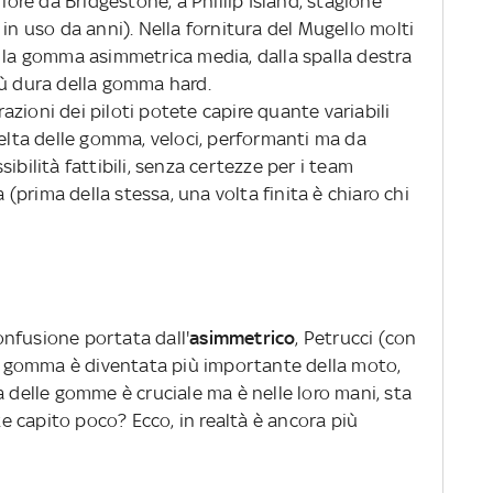
riore da Bridgestone, a Phillip Island, stagione
 in uso da anni). Nella fornitura del Mugello molti
e la gomma asimmetrica media, dalla spalla destra
iù dura della gomma hard.
zioni dei piloti potete capire quante variabili
celta delle gomma, veloci, performanti ma da
ibilità fattibili, senza certezze per i team
a (prima della stessa, una volta finita è chiaro chi
nfusione portata dall'
asimmetrico
, Petrucci (con
 la gomma è diventata più importante della moto,
a delle gomme è cruciale ma è nelle loro mani, sta
ete capito poco? Ecco, in realtà è ancora più