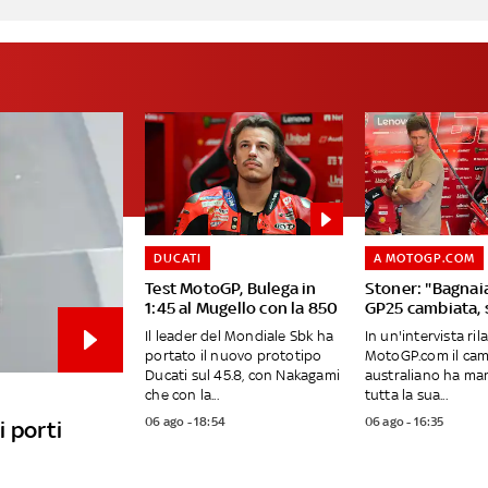
DUCATI
A MOTOGP.COM
Test MotoGP, Bulega in
Stoner: "Bagnai
1:45 al Mugello con la 850
GP25 cambiata, 
Il leader del Mondiale Sbk ha
In un'intervista ril
portato il nuovo prototipo
MotoGP.com il ca
Ducati sul 45.8, con Nakagami
australiano ha ma
che con la...
tutta la sua...
06 ago - 18:54
06 ago - 16:35
 porti