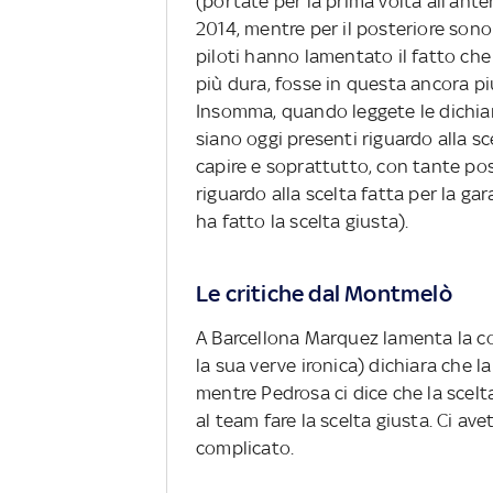
(portate per la prima volta all'ante
2014, mentre per il posteriore sono
piloti hanno lamentato il fatto ch
più dura, fosse in questa ancora p
Insomma, quando leggete le dichiara
siano oggi presenti riguardo alla s
capire e soprattutto, con tante poss
riguardo alla scelta fatta per la gar
ha fatto la scelta giusta).
Le critiche dal Montmelò
A Barcellona Marquez lamenta la co
la sua verve ironica) dichiara che
mentre Pedrosa ci dice che la scelt
al team fare la scelta giusta. Ci av
complicato.