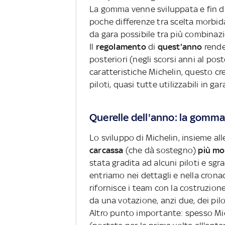
La gomma venne sviluppata e fin d
poche differenze tra scelta morbida
da gara possibile tra più combinazi
Il
regolamento
di
quest'anno
rende 
posteriori (negli scorsi anni al pos
caratteristiche Michelin, questo cr
piloti, quasi tutte utilizzabili in gar
Querelle dell'anno: la gomma
Lo sviluppo di Michelin, insieme all
carcassa
(che dà sostegno)
più m
stata gradita ad alcuni piloti e sgra
entriamo nei dettagli e nella cronac
rifornisce i team con la costruzione
da una votazione, anzi due, dei pilot
Altro punto importante: spesso Mic