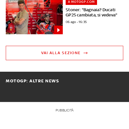
A MOTOGP.COM
Stoner: "Bagnaia? Ducati
GP25 cambiata, si vedeva"
06 ago - 16:35
VAI ALLA SEZIONE
MOTOGP: ALTRE NEWS
PUBBLICITÀ