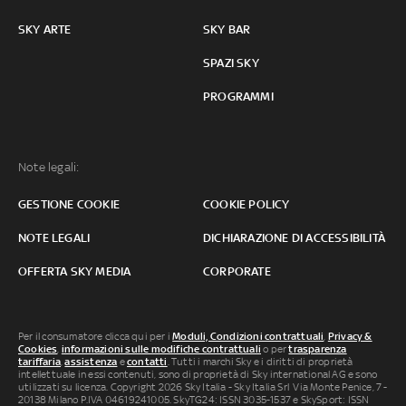
SKY ARTE
SKY BAR
SPAZI SKY
PROGRAMMI
Note legali:
GESTIONE COOKIE
COOKIE POLICY
NOTE LEGALI
DICHIARAZIONE DI ACCESSIBILITÀ
OFFERTA SKY MEDIA
CORPORATE
Per il consumatore clicca qui per i
Moduli, Condizioni contrattuali
,
Privacy &
Cookies
,
informazioni sulle modifiche contrattuali
o per
trasparenza
tariffaria
,
assistenza
e
contatti
. Tutti i marchi Sky e i diritti di proprietà
intellettuale in essi contenuti, sono di proprietà di Sky international AG e sono
utilizzati su licenza. Copyright 2026 Sky Italia - Sky Italia Srl Via Monte Penice, 7 -
20138 Milano P.IVA 04619241005. SkyTG24: ISSN 3035-1537 e SkySport: ISSN