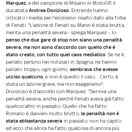
Marquez
, e del campione di Misano in MotoGP, il
ducatista
Andrea Dovizioso
. Entrambi hanno
criticato i media per l'eccessivo risalto dato alla follia
di Fenati. "L’azione di Fenati su Manzi è stata brutta,
merita una penalità severa - spiega Marquez -. Io
penso che due gare di stop non siano una penalità
severa, ma non sono d’accordo con quello che è
stato creato, con tutto quel caos mediatico
. Se ne è
parlato persino nei notiziari in Spagna, ne hanno
parlato troppo, ogni giorno,
sembrava che avesse
ucciso qualcuno
, e non è questo il caso… Certo, è
stata un’azione grave, ma non esageriamo".
Dovizioso è d'accordo con Marquez: "Serviva una
penalità severa, anche perché Fenati aveva già fatto
qualcos’altro in passato. Quello che ha fatto
Romano è davvero molto brutto,
la penalità non è
stata abbastanza severa
in passato, non ha capito
ed ecco che allora ha fatto qualcosa di ancora più