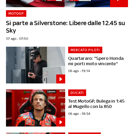
MOTOGP
Si parte a Silverstone: Libere dalle 12.45 su
Sky
07 ago - 07:50
MERCATO PILOTI
Quartararo: "Spero Honda
mi porti moto vincente"
06 ago - 19:14
DUCATI
Test MotoGP, Bulega in 1:45
al Mugello con la 850
06 ago - 18:54