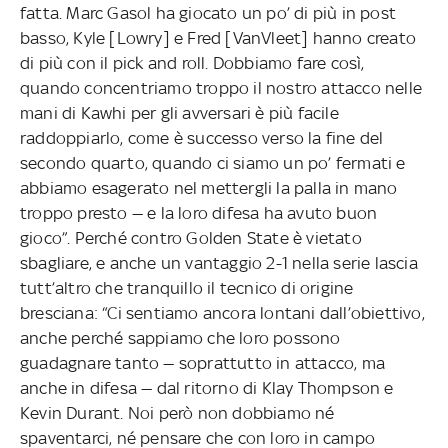
fatta. Marc Gasol ha giocato un po’ di più in post
basso, Kyle [Lowry] e Fred [VanVleet] hanno creato
di più con il pick and roll. Dobbiamo fare così,
quando concentriamo troppo il nostro attacco nelle
mani di Kawhi per gli avversari è più facile
raddoppiarlo, come è successo verso la fine del
secondo quarto, quando ci siamo un po’ fermati e
abbiamo esagerato nel mettergli la palla in mano
troppo presto — e la loro difesa ha avuto buon
gioco”. Perché contro Golden State è vietato
sbagliare, e anche un vantaggio 2-1 nella serie lascia
tutt’altro che tranquillo il tecnico di origine
bresciana: “Ci sentiamo ancora lontani dall’obiettivo,
anche perché sappiamo che loro possono
guadagnare tanto — soprattutto in attacco, ma
anche in difesa — dal ritorno di Klay Thompson e
Kevin Durant. Noi però non dobbiamo né
spaventarci, né pensare che con loro in campo