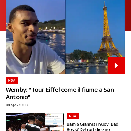
NBA
Wemby: "Tour Eiffel come il fiume a San
Antonio"
08 ago - 10:03
NBA
Bam e Giannis i nuovi Bad
Boys? Detroit dice no