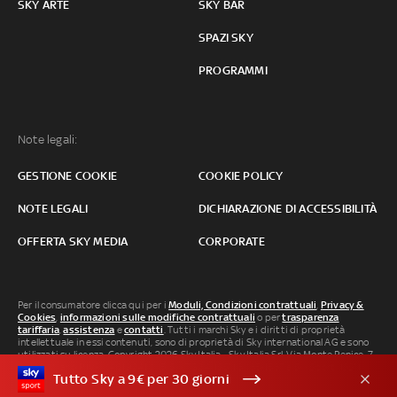
SKY ARTE
SKY BAR
SPAZI SKY
PROGRAMMI
Note legali:
GESTIONE COOKIE
COOKIE POLICY
NOTE LEGALI
DICHIARAZIONE DI ACCESSIBILITÀ
OFFERTA SKY MEDIA
CORPORATE
Per il consumatore clicca qui per i
Moduli, Condizioni contrattuali
,
Privacy &
Cookies
,
informazioni sulle modifiche contrattuali
o per
trasparenza
tariffaria
,
assistenza
e
contatti
. Tutti i marchi Sky e i diritti di proprietà
intellettuale in essi contenuti, sono di proprietà di Sky international AG e sono
utilizzati su licenza. Copyright 2026 Sky Italia - Sky Italia Srl Via Monte Penice, 7 -
20138 Milano P.IVA 04619241005. SkyTG24: ISSN 3035-1537 e SkySport: ISSN
Tutto Sky a 9€ per 30 giorni
3035-1545.
Segnalazione Abusi