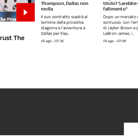
Thompson, Dallas non
titolo? Sarebbe
molla
fallimento"
Il suo contratto scadrà al
Dopo un mercato e
termine della prossima
sontuoso, con l'ar
stagione e l'avventura a
di Jaylen Brown e p
Dallas per Klay...
LeBron James, i...
Trust The
05 ago - 07:36
05 ago - 07:08