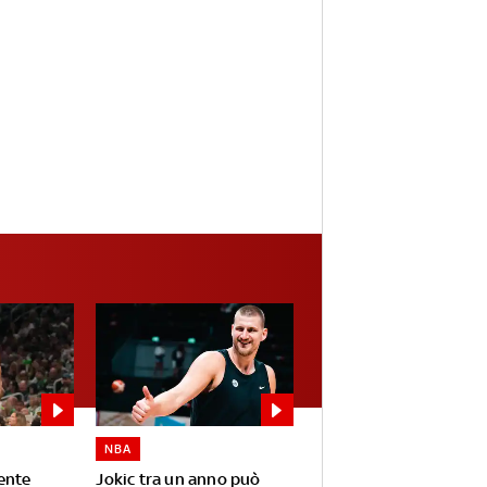
NBA
ente
Jokic tra un anno può