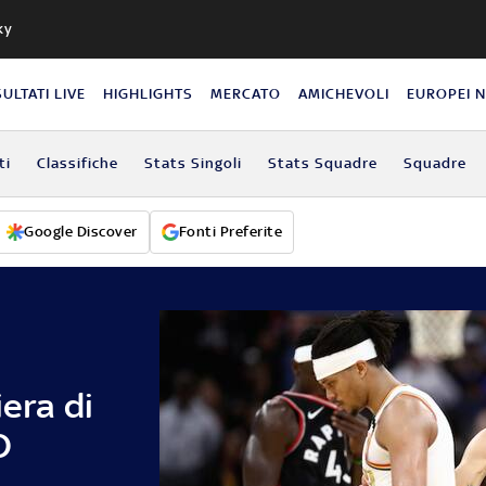
ky
SULTATI LIVE
HIGHLIGHTS
MERCATO
AMICHEVOLI
EUROPEI 
ti
Classifiche
Stats Singoli
Stats Squadre
Squadre
Google Discover
Fonti Preferite
iera di
O