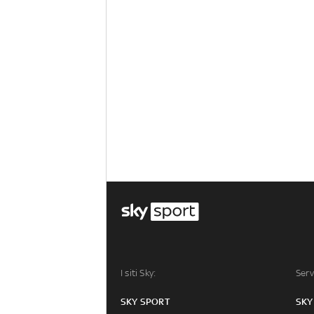
I siti Sky:
Serv
SKY SPORT
SKY