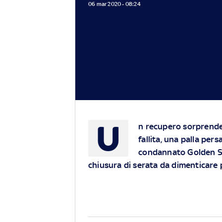
06 mar 2020 - 08:24
U
n recupero sorprendent
fallita, una palla pers
condannato Golden St
chiusura di serata da dimenticare 