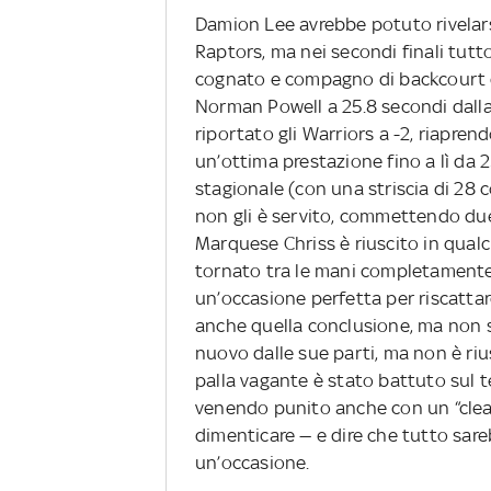
Damion Lee avrebbe potuto rivelarsi
Raptors, ma nei secondi finali tutto
cognato e compagno di backcourt di
Norman Powell a 25.8 secondi dalla 
riportato gli Warriors a -2, riapr
un’ottima prestazione fino a lì da 2
stagionale (con una striscia di 28 
non gli è servito, commettendo due 
Marquese Chriss è riuscito in qualc
tornato tra le mani completamente d
un’occasione perfetta per riscattare
anche quella conclusione, ma non s
nuovo dalle sue parti, ma non è rius
palla vagante è stato battuto sul 
venendo punito anche con un “clear
dimenticare — e dire che tutto sare
un’occasione.