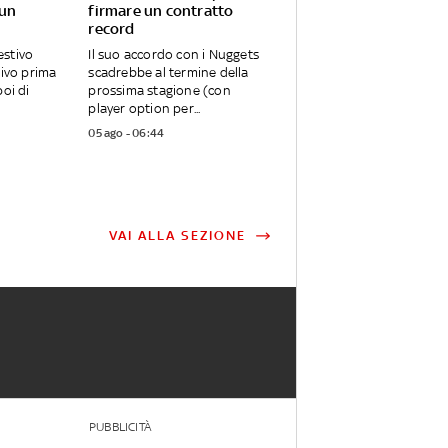
 un
firmare un contratto
record
stivo
Il suo accordo con i Nuggets
rivo prima
scadrebbe al termine della
oi di
prossima stagione (con
player option per...
05 ago - 06:44
VAI ALLA SEZIONE
PUBBLICITÀ