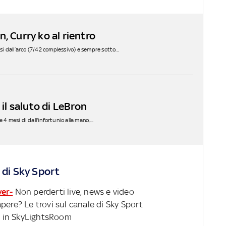
, Curry ko al rientro
 dall’arco (7/42 complessivo) e sempre sotto...
 il saluto di LeBron
4 mesi di dall'infortunio alla mano,...
 di Sky Sport
ver-
Non perderti live, news e video
pere? Le trovi sul canale di Sky Sport
 in SkyLightsRoom