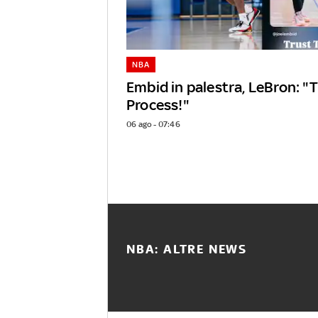
NBA
Embid in palestra, LeBron: "
Process!"
06 ago - 07:46
NBA: ALTRE NEWS