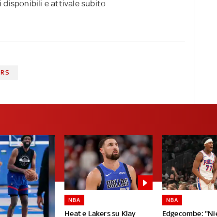
 disponibili e attivale subito
ORS
NBA
NBA
Heat e Lakers su Klay
Edgecombe: "Ni