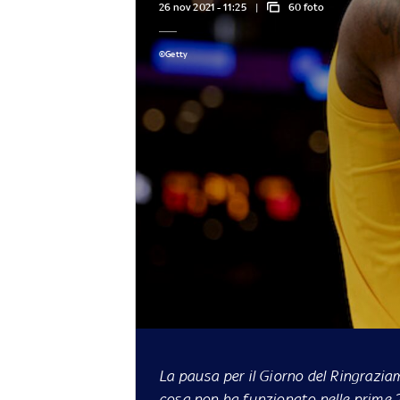
26 nov 2021 - 11:25
60 foto
©Getty
La pausa per il Giorno del Ringraziam
cosa non ha funzionato nelle prime 2