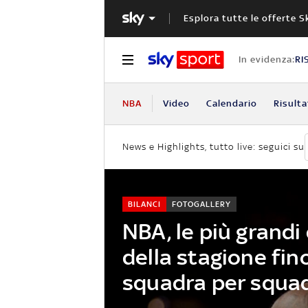
Esplora tutte le offerte S
In evidenza:
RI
NBA
Video
Calendario
Risulta
News e Highlights, tutto live: seguici su
BILANCI
FOTOGALLERY
NBA, le più grandi
della stagione fin
squadra per squa