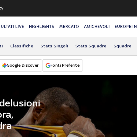
ky
SULTATI LIVE
HIGHLIGHTS
MERCATO
AMICHEVOLI
EUROPEI 
ti
Classifiche
Stats Singoli
Stats Squadre
Squadre
Google Discover
Fonti Preferite
 delusioni
ora,
dra