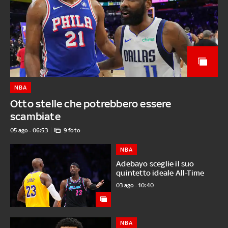
NBA
Otto stelle che potrebbero essere
scambiate
05 ago - 06:53
9 foto
NBA
Adebayo sceglie il suo
quintetto ideale All-Time
03 ago - 10:40
NBA