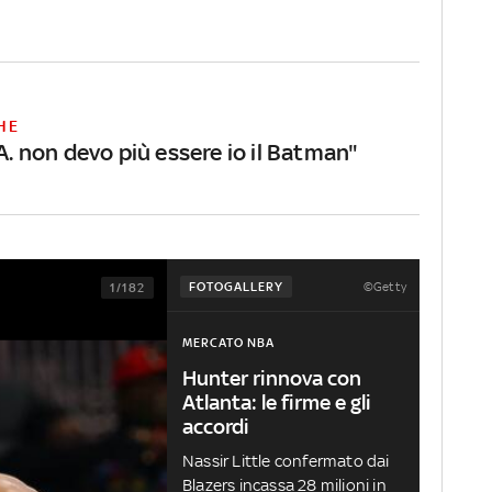
HE
.A. non devo più essere io il Batman"
©Getty
FOTOGALLERY
1/182
MERCATO NBA
Hunter rinnova con
Atlanta: le firme e gli
accordi
Nassir Little confermato dai
Blazers incassa 28 milioni in