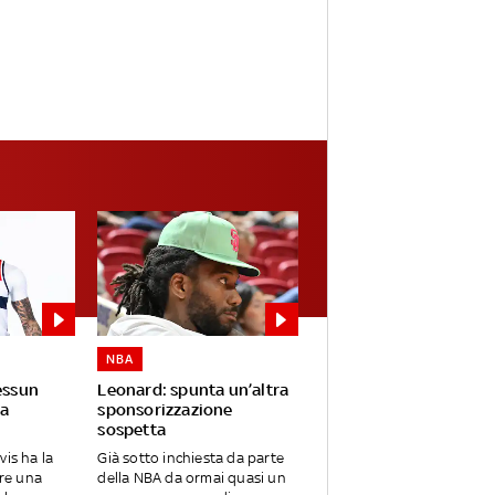
NBA
essun
Leonard: spunta un’altra
a
sponsorizzazione
sospetta
vis ha la
Già sotto inchiesta da parte
are una
della NBA da ormai quasi un