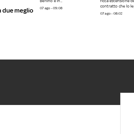
Berlino e in...
ricca estensione d
contratto che lo leg
07 ago - 09:08
in due meglio
07 ago - 08:02