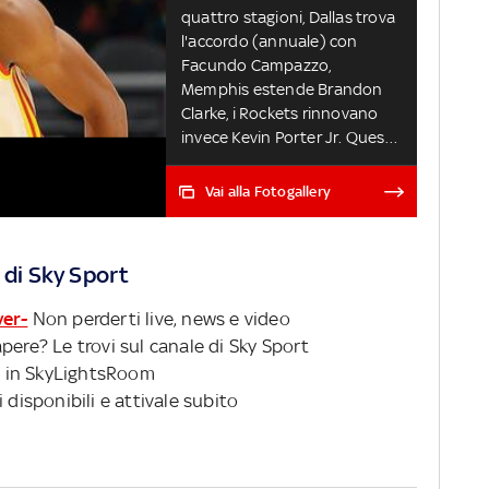
quattro stagioni, Dallas trova
l'accordo (annuale) con
Facundo Campazzo,
Memphis estende Brandon
Clarke, i Rockets rinnovano
invece Kevin Porter Jr. Questi
sono soltanto gli ultimi
contratti di una lunga lista di
Vai alla Fotogallery
accordi sottoscritti negli
ultimi mesi. Di seguito
l'elenco completo delle firme I
 di Sky Sport
FREE AGENT RIMASTI
ver-
Non perderti live, news e video
pere? Le trovi sul canale di Sky Sport
 in SkyLightsRoom
 disponibili e attivale subito