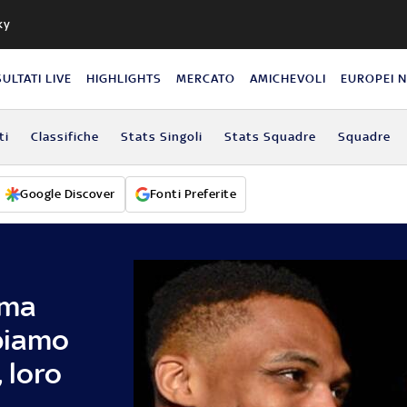
ky
SULTATI LIVE
HIGHLIGHTS
MERCATO
AMICHEVOLI
EUROPEI 
ti
Classifiche
Stats Singoli
Stats Squadre
Squadre
Google Discover
Fonti Preferite
ima
ppiamo
 loro