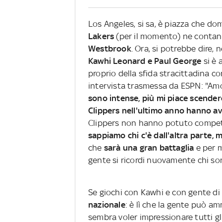
Los Angeles, si sa, è piazza che d
Lakers
(per il momento) ne contan
Westbrook
. Ora, si potrebbe dire,
Kawhi Leonard e Paul George
si è 
proprio della sfida stracittadina co
intervista trasmessa da ESPN: "Am
sono intense, più mi piace scende
Clippers nell'ultimo anno hanno av
Clippers non hanno potuto competere
sappiamo chi c'è dall'altra parte, 
che
sarà una gran battaglia
e per 
gente si ricordi nuovamente chi so
Se giochi con Kawhi e con gente di 
nazionale
: è lì che la gente può am
sembra voler impressionare tutti gli