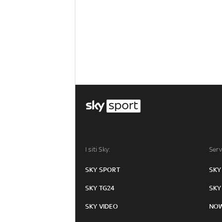
I siti Sky:
Serv
SKY SPORT
SKY
SKY TG24
SKY
SKY VIDEO
NO