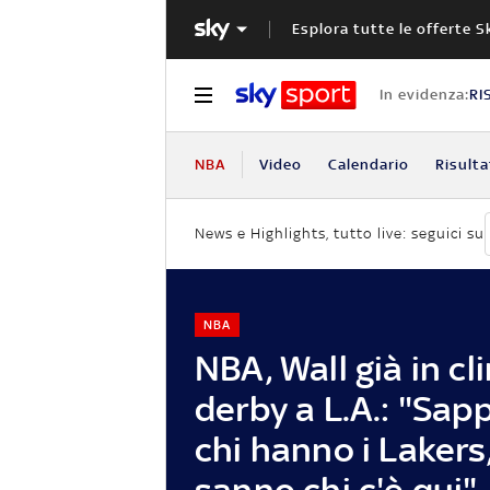
Esplora tutte le offerte S
In evidenza:
RI
NBA
Video
Calendario
Risulta
News e Highlights, tutto live: seguici su
NBA
NBA, Wall già in cl
derby a L.A.: "Sa
chi hanno i Lakers,
sanno chi c'è qui"