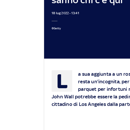
18 lug 2022 - 13:41
©Getty
L
a sua aggiunta a un ro
resta un'incognita, pe
parquet per infortuni n
John Wall potrebbe essere la pedin
cittadino di Los Angeles dalla part