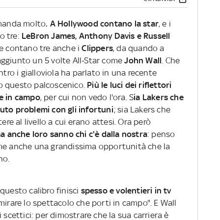
omanda molto
. A Hollywood contano la star
, e i
o tre:
LeBron James, Anthony Davis e Russell
 ne contano tre anche i
Clippers
, da quando a
aggiunto un 5 volte All-Star come
John Wall
. Che
ntro i gialloviola ha parlato in una recente
o questo palcoscenico.
Più le luci dei riflettori
re in campo
, per cui non vedo l'ora. S
ia Lakers che
uto problemi con gli infortuni
; sia Lakers che
 al livello a cui erano attesi. Ora però
ma anche loro sanno chi c'è dalla nostra
: penso
me anche una grandissima opportunità che la
no.
questo calibro finisci
spesso e volentieri in tv
mirare lo spettacolo che porti in campo". E Wall
 scettici: per dimostrare che la sua carriera è