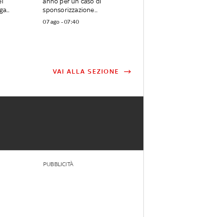
el
anno per un caso di
a...
sponsorizzazione...
07 ago - 07:40
VAI ALLA SEZIONE
PUBBLICITÀ