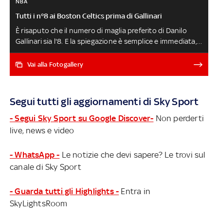
NBA
Tutti i n°8 ai Boston Celtics prima di Gallinari
È risaputo che il numero di maglia preferito di Danilo
Gallinari sia l'8. E la spiegazione è semplice e immediata,
per uno nato l'8/8/88. Lo ha avuto in tutte le sue tappe
NBA, da New York a Denver, dai Clippers a Oklahoma City
Vai alla Fotogallery
fino all'ultima avventura ad Atlanta. Riuscirà a indossarlo
anche a Boston, e non era così scontato, visto che i
Celtics hanno 24 numeri di maglia ritirati. Tanti giocatori
Segui tutti gli aggiornamenti di Sky Sport
lo hanno indossato in biancoverde prima di lui.
Scopriamo chi
- Segui Sky Sport su Google Discover-
Non perderti
live, news e video
- WhatsApp -
Le notizie che devi sapere? Le trovi sul
canale di Sky Sport
- Guarda tutti gli Highlights -
Entra in
SkyLightsRoom