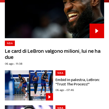
NBA
Le card di LeBron valgono milioni, lui ne ha
due
06 ago - 11:38
NBA
Embid in palestra, LeBron:
"Trust The Process!"
06 ago - 07:46
NBA