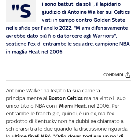
"S
i sono battuti da soli", il lapidario
giudizio di Antoine Walker sui Celtics
visti in campo contro Golden State
nelle sfide per l'anello 2022. "Miami difensivamente
avrebbe dato più filo da torcere agli Warriors",
sostiene l'ex di entrambe le squadre, campione NBA
in maglia Heat nel 2006
CONDIVIDI
Antoine Walker ha legato la sua carriera
principalmente ai
Boston Celtics
ma ha vinto il suo
unico titolo NBA con i
Miami Heat
, nel 2006. Per
entrambe le franchigie, quindi, è un ex, ma l'ex
prodotto di Kentucky non ha dubbi se chiamato a
schierarsi tra le due quando la discussione riguarda
le
ultime finali NBA
. "
Odio dover togliere un po' di