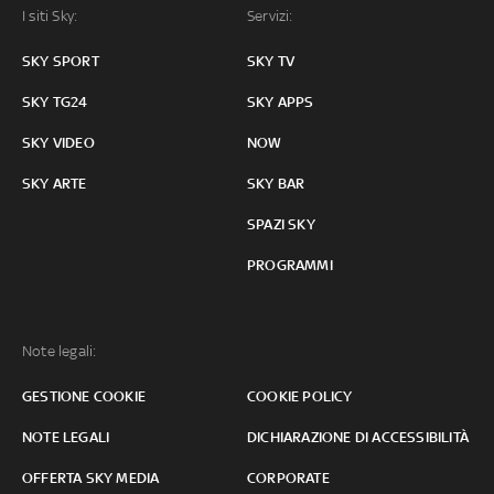
I siti Sky:
Servizi:
SKY SPORT
SKY TV
SKY TG24
SKY APPS
SKY VIDEO
NOW
SKY ARTE
SKY BAR
SPAZI SKY
PROGRAMMI
Note legali:
GESTIONE COOKIE
COOKIE POLICY
NOTE LEGALI
DICHIARAZIONE DI ACCESSIBILITÀ
OFFERTA SKY MEDIA
CORPORATE