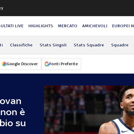
ky
SULTATI LIVE
HIGHLIGHTS
MERCATO
AMICHEVOLI
EUROPEI 
ti
Classifiche
Stats Singoli
Stats Squadre
Squadre
Google Discover
Fonti Preferite
novan
 non è
 bio su