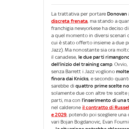
La trattativa per portare
Donovan M
discreta frenata
, ma stando a qua
franchigia newyorkese ha deciso di 
a quel momento in diversi scenari d
cui è stato offerto insieme a due p
Jazz). Ma nonostante sia ora molto
il canadese,
le due parti rimangono
dell’inizio del training camp
. Ovvio
senza Barrett i Jazz vogliono
molte 
finora dai Knicks
, e secondo quanto
sarebbe di
quattro prime scelte n
solamente due con altre tre scelte 
parti, ma con
l’inserimento di una
nel calderone
il contratto di Russ
e 2029
, potendo poi scegliere una
vari Bojan Bogdanovic, Evan Fourni