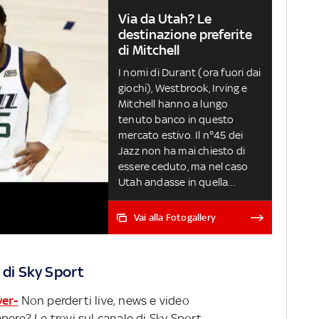
Via da Utah? Le
destinazione preferite
di Mitchell
I nomi di Durant (ora fuori dai
giochi), Westbrook, Irving e
Mitchell hanno a lungo
tenuto banco in questo
mercato estivo. Il n°45 dei
Jazz non ha mai chiesto di
essere ceduto, ma nel caso
Utah andasse in quella
direzione, Mitchell ha messo
in chiaro dove amerebbe
Vai alla Fotogallery
giocare
 di Sky Sport
ver-
Non perderti live, news e video
pere? Le trovi sul canale di Sky Sport