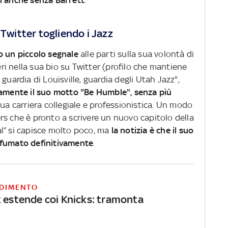
i anche senza Barrett
.
 Twitter togliendo i Jazz
 un piccolo segnale
alle parti sulla sua volontà di
ieri nella sua bio su Twitter (profilo che mantiene
guardia di Louisville, guardia degli Utah Jazz",
lamente il suo motto "Be Humble", senza più
ua carriera collegiale e professionistica. Un modo
owers che è pronto a scrivere un nuovo capitolo della
ial” si capisce molto poco, ma
la notizia è che il suo
sfumato definitivamente
.
DIMENTO
t estende coi Knicks: tramonta