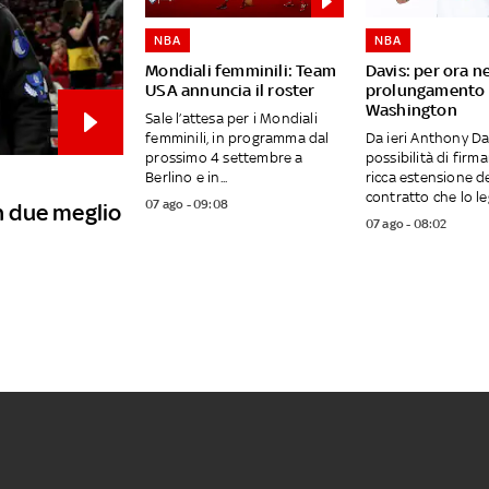
NBA
NBA
Mondiali femminili: Team
Davis: per ora n
USA annuncia il roster
prolungamento 
Washington
Sale l’attesa per i Mondiali
femminili, in programma dal
Da ieri Anthony Da
prossimo 4 settembre a
possibilità di firm
Berlino e in...
ricca estensione d
contratto che lo leg
07 ago - 09:08
in due meglio
07 ago - 08:02