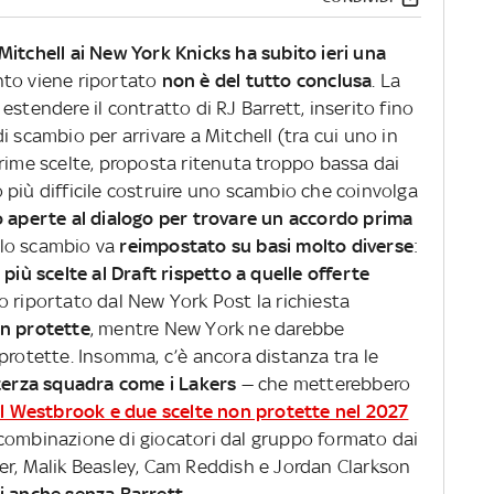
itchell ai New York Knicks ha subito ieri una
nto viene riportato
non è del tutto conclusa
. La
estendere il contratto di RJ Barrett, inserito fino
i scambio per arrivare a Mitchell (tra cui uno in
rime scelte, proposta ritenuta troppo bassa dai
 più difficile costruire uno scambio che coinvolga
 aperte al dialogo per trovare un accordo prima
, lo scambio va
reimpostato su basi molto diverse
:
più scelte al Draft rispetto a quelle offerte
 riportato dal New York Post la richiesta
on protette
, mentre New York ne darebbe
protette. Insomma, c’è ancora distanza tra le
 terza squadra come i Lakers
— che metterebbero
ell Westbrook e due scelte non protette nel 2027
 combinazione di giocatori dal gruppo formato dai
er, Malik Beasley, Cam Reddish e Jordan Clarkson