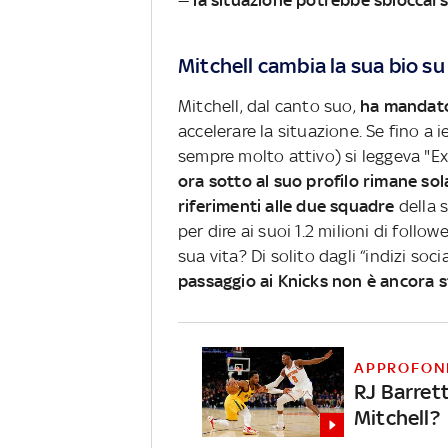
—
la situazione potrebbe sbloccars
Mitchell cambia la sua bio su
Mitchell, dal canto suo,
ha mandato
accelerare la situazione. Se fino a 
sempre molto attivo) si leggeva "Ex 
ora sotto al suo profilo rimane so
riferimenti alle due squadre
della s
per dire ai suoi 1.2 milioni di foll
sua vita? Di solito dagli “indizi soc
passaggio ai Knicks non è ancora 
APPROFON
RJ Barret
Mitchell?