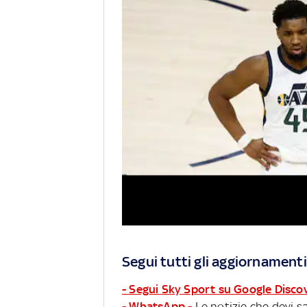
Segui tutti gli aggiornamenti
- Segui Sky Sport su Google Disco
- WhatsApp -
Le notizie che devi sa