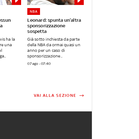
NBA
essun
Leonard: spunta un’altra
a
sponsorizzazione
sospetta
vis ha la
Già sotto inchiesta da parte
are una
della NBA da ormai quasi un
el
anno per un caso di
a...
sponsorizzazione...
07 ago - 07:40
VAI ALLA SEZIONE