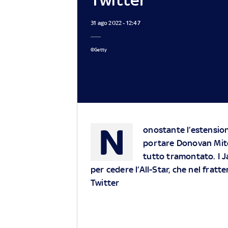
31 ago 2022 - 12:47
©Getty
N
onostante l’estension
portare Donovan Mitc
tutto tramontato. I J
per cedere l’All-Star, che nel fratt
Twitter