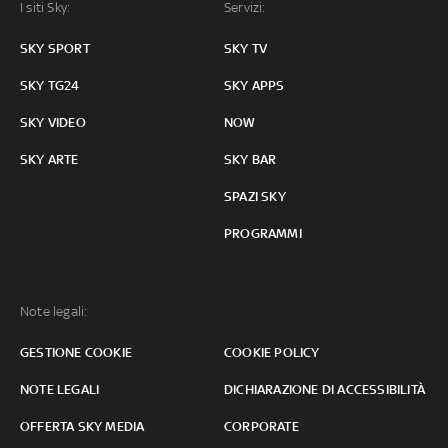
I siti Sky:
Servizi:
SKY SPORT
SKY TV
SKY TG24
SKY APPS
SKY VIDEO
NOW
SKY ARTE
SKY BAR
SPAZI SKY
PROGRAMMI
Note legali:
GESTIONE COOKIE
COOKIE POLICY
NOTE LEGALI
DICHIARAZIONE DI ACCESSIBILITÀ
OFFERTA SKY MEDIA
CORPORATE