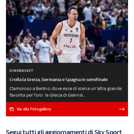
EUROBASKET
Crolla la Grecia, Germania e Spagna in semifinale
Clamoroso a Berlino, dove esce di scena un'altra grande
favorita per l'oro: la Grecia di Giannis
Antetokounmpo viene dominata dalla Germania
padrona di casa, che vola in semifinale. Espulsione per la
Vai alla Fotogallery
stella dei Bucks per doppio antisportivo. Successo della
Spagna di Scariolo sulla Finlandia per 100-90.
Eurobasket è in diretta su Sky Sport e in streaming su
Segui tutti gli aggiornamenti di Sky Sport