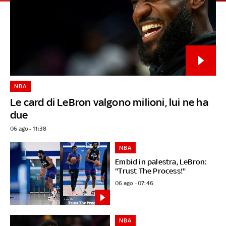
NBA
Le card di LeBron valgono milioni, lui ne ha
due
06 ago - 11:38
NBA
Embid in palestra, LeBron:
"Trust The Process!"
06 ago - 07:46
NBA