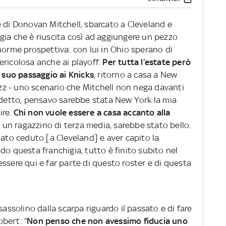
e di Donovan Mitchell, sbarcato a Cleveland e
gia che è riuscita così ad aggiungere un pezzo
norme prospettiva: con lui in Ohio sperano di
ericolosa anche ai playoff.
Per tutta l’estate però
n suo passaggio ai Knicks
, ritorno a casa a New
Jazz - uno scenario che Mitchell non nega davanti
o detto, pensavo sarebbe stata New York la mia
ire.
Chi non vuole essere a casa accanto alla
 un ragazzino di terza media, sarebbe stato bello.
tato ceduto [a Cleveland] e aver capito la
do questa franchigia, tutto è finito subito nel
ssere qui e far parte di questo roster e di questa
sassolino dalla scarpa riguardo il passato e di fare
bert: “
Non penso che non avessimo fiducia uno