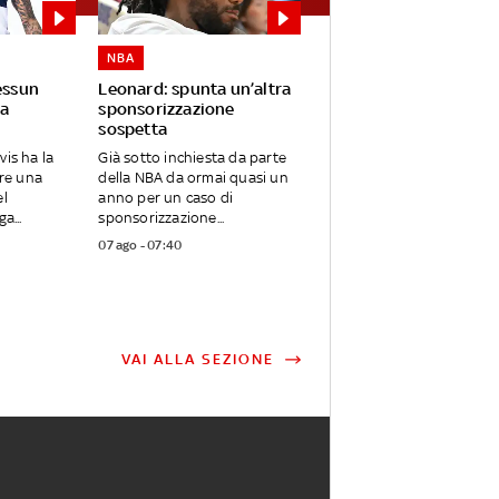
NBA
essun
Leonard: spunta un’altra
a
sponsorizzazione
sospetta
vis ha la
Già sotto inchiesta da parte
are una
della NBA da ormai quasi un
el
anno per un caso di
a...
sponsorizzazione...
07 ago - 07:40
VAI ALLA SEZIONE