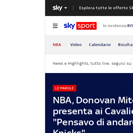
Esplora tutte le offerte S
In evidenza:
RI
NBA
Video
Calendario
Risulta
News e Highlights, tutto live: seguici su
LE PAROLE
NBA, Donovan Mitc
presenta ai Cavali
"Pensavo di andar
Knicks"