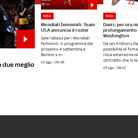
NBA
NBA
Mondiali femminili: Team
Davis: per ora n
USA annuncia il roster
prolungamento 
Washington
Sale l’attesa per i Mondiali
femminili, in programma dal
Da ieri Anthony Da
prossimo 4 settembre a
possibilità di firm
Berlino e in...
ricca estensione d
contratto che lo leg
07 ago - 09:08
in due meglio
07 ago - 08:02