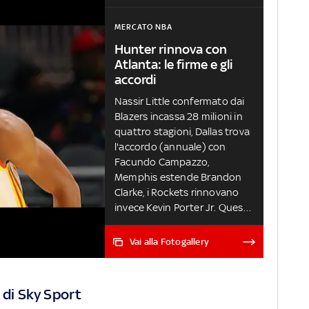
MERCATO NBA
Hunter rinnova con
Atlanta: le firme e gli
accordi
Nassir Little confermato dai
Blazers incassa 28 milioni in
quattro stagioni, Dallas trova
l'accordo (annuale) con
Facundo Campazzo,
Memphis estende Brandon
Clarke, i Rockets rinnovano
invece Kevin Porter Jr. Questi
sono soltanto gli ultimi
contratti di una lunga lista di
Vai alla Fotogallery
accordi sottoscritti negli
ultimi mesi. Di seguito
l'elenco completo delle firme I
 di Sky Sport
FREE AGENT RIMASTI