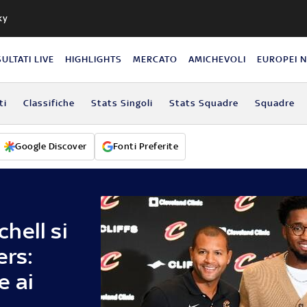
ky
SULTATI LIVE
HIGHLIGHTS
MERCATO
AMICHEVOLI
EUROPEI 
ti
Classifiche
Stats Singoli
Stats Squadre
Squadre
Google Discover
Fonti Preferite
hell si
ers:
e ai