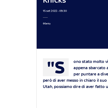
15 set 2022 - 09:30
©Getty
"S
ono stato molto vic
appena sbarcato ai
per puntare a dive
però di aver messo in chiaro il suo 
Utah, possiamo dire di aver fatto u