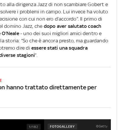
to alla dirigenza Jazz di non scambiare Gobert e
olvere i problemi in campo. Lui invece ha voluto
cisione con cui non ero d’accordo”. Il primo di
 nel domino Jazz, che
dopo aver salutato coach
 O’Neale
- uno dei suoi migliori amici dentro e
ella storia: “So che è ancora presto, ma guardando
otremo dire di
essere stati una squadra
 diverse stagioni
”.
E
non hanno trattato direttamente per
©Getty
FOTOGALLERY
1/182