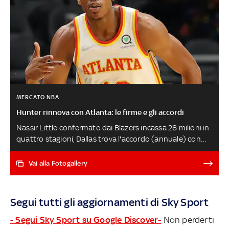
MERCATO NBA
Hunter rinnova con Atlanta: le firme e gli accordi
Nassir Little confermato dai Blazers incassa 28 milioni in
quattro stagioni, Dallas trova l'accordo (annuale) con
Facundo Campazzo, Memphis estende Brandon Clarke, i
Rockets rinnovano invece Kevin Porter Jr. Questi sono
Vai alla Fotogallery
soltanto gli ultimi contratti di una lunga lista di accordi
sottoscritti negli ultimi mesi. Di seguito l'elenco
completo delle firme I FREE AGENT RIMASTI
Segui tutti gli aggiornamenti di Sky Sport
- Segui Sky Sport su Google Discover-
Non perderti