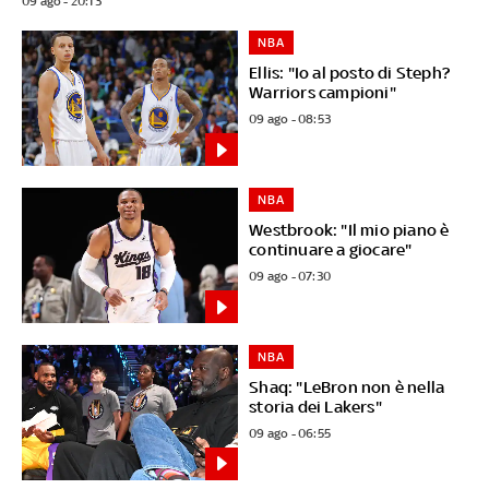
09 ago - 20:13
NBA
Ellis: "Io al posto di Steph?
Warriors campioni"
09 ago - 08:53
NBA
Westbrook: "Il mio piano è
continuare a giocare"
09 ago - 07:30
NBA
Shaq: "LeBron non è nella
storia dei Lakers"
09 ago - 06:55