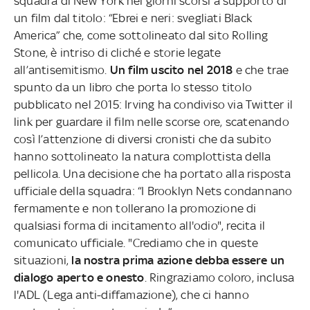
squadra di New York nei giorni scorsi a supporto di
un film dal titolo: “Ebrei e neri: svegliati Black
America” che, come sottolineato dal sito Rolling
Stone, è intriso di cliché e storie legate
all’antisemitismo.
Un film uscito nel 2018
e che trae
spunto da un libro che porta lo stesso titolo
pubblicato nel 2015: Irving ha condiviso via Twitter il
link per guardare il film nelle scorse ore, scatenando
così l’attenzione di diversi cronisti che da subito
hanno sottolineato la natura complottista della
pellicola. Una decisione che ha portato alla risposta
ufficiale della squadra: “I Brooklyn Nets condannano
fermamente e non tollerano la promozione di
qualsiasi forma di incitamento all'odio", recita il
comunicato ufficiale. "Crediamo che in queste
situazioni,
la nostra prima azione debba essere un
dialogo aperto e onesto
. Ringraziamo coloro, inclusa
l'ADL (Lega anti-diffamazione), che ci hanno