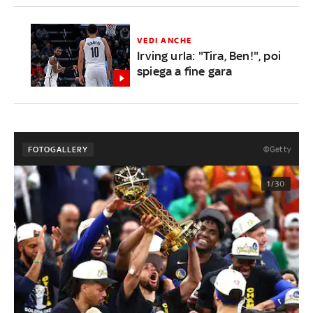
VEDI ANCHE
Irving urla: "Tira, Ben!", poi
spiega a fine gara
©Getty
FOTOGALLERY
1/30