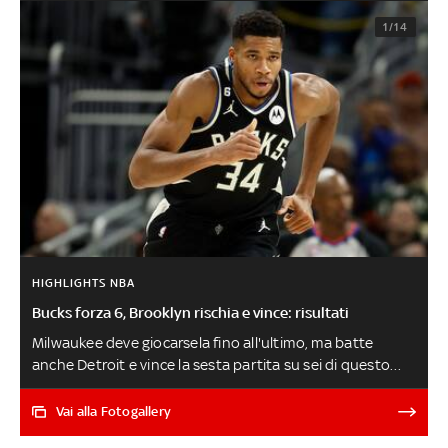
1/14
HIGHLIGHTS NBA
Bucks forza 6, Brooklyn rischia e vince: risultati
Milwaukee deve giocarsela fino all'ultimo, ma batte
anche Detroit e vince la sesta partita su sei di questo
inizio di stagione. Brooklyn spreca un vantaggio di 24
lunghezze, ma supera Indiana grazie ai 36 punti di Kevin
Vai alla Fotogallery
Durant (che supera Vince Carter nella classifica