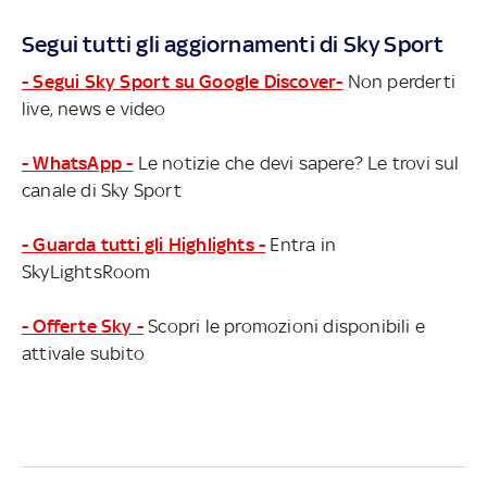
marcatori all-time). La sorprendente Utah batte di
nuovo Memphis nonostante i 37 punti di Ja Morant,
Segui tutti gli aggiornamenti di Sky Sport
vincono Sacramento, Philadelphia, Toronto e L.A.
Clippers con canestro della vittoria di Paul George
- Segui Sky Sport su Google Discover-
Non perderti
live, news e video
- WhatsApp -
Le notizie che devi sapere? Le trovi sul
canale di Sky Sport
- Guarda tutti gli Highlights -
Entra in
SkyLightsRoom
- Offerte Sky -
Scopri le promozioni disponibili e
attivale subito