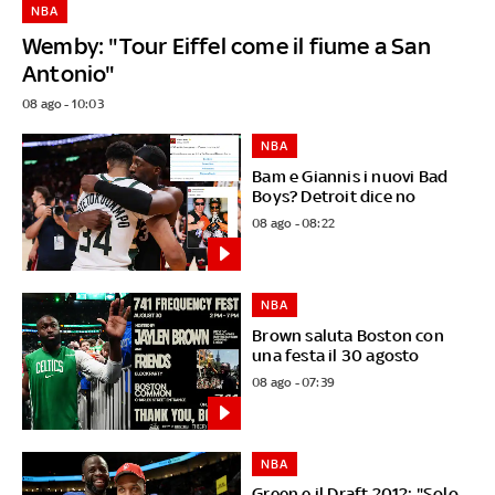
NBA
Wemby: "Tour Eiffel come il fiume a San
Antonio"
08 ago - 10:03
NBA
Bam e Giannis i nuovi Bad
Boys? Detroit dice no
08 ago - 08:22
NBA
Brown saluta Boston con
una festa il 30 agosto
08 ago - 07:39
NBA
Green e il Draft 2012: "Solo