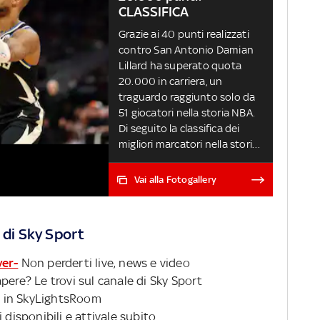
CLASSIFICA
Grazie ai 40 punti realizzati
contro San Antonio Damian
Lillard ha superato quota
20.000 in carriera, un
traguardo raggiunto solo da
51 giocatori nella storia NBA.
Di seguito la classifica dei
migliori marcatori nella storia
della lega (oltre la 30esima
posizione abbiamo inserito
Vai alla Fotogallery
solo i giocatori ancora in
attività)
 di Sky Sport
ver-
Non perderti live, news e video
pere? Le trovi sul canale di Sky Sport
 in SkyLightsRoom
 disponibili e attivale subito