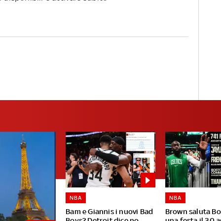
NBA
NBA
Bam e Giannis i nuovi Bad
Brown saluta B
Boys? Detroit dice no
una festa il 30 