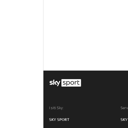
I siti Sky:
Serv
SKY SPORT
SKY