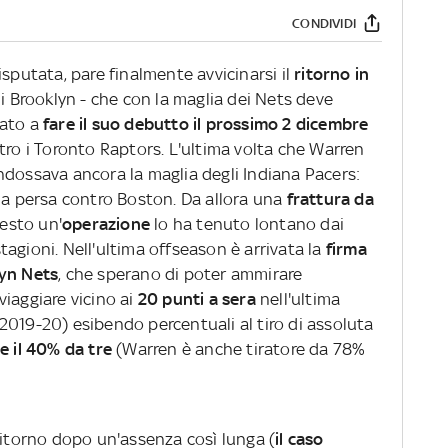
CONDIVIDI
sputata, pare finalmente avvicinarsi il
ritorno in
 di Brooklyn - che con la maglia dei Nets deve
ato a
fare il suo debutto il prossimo 2 dicembre
tro i Toronto Raptors. L'ultima volta che Warren
ndossava ancora la maglia degli Indiana Pacers:
ida persa contro Boston. Da allora una
frattura da
esto un'
operazione
lo ha tenuto lontano dai
agioni. Nell'ultima offseason è arrivata la
firma
lyn Nets
, che sperano di poter ammirare
iaggiare vicino ai
20 punti a sera
nell'ultima
2019-20) esibendo percentuali al tiro di assoluta
e il 40% da tre
(Warren è anche tiratore da 78%
ritorno dopo un'assenza così lunga (
il caso