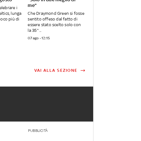
me"
elebrare i
eltics, lunga
Che Draymond Green si fosse
oco più di
sentito offeso dal fatto di
essere stato scelto solo con
la 35^...
07 ago - 12:15
VAI ALLA SEZIONE
PUBBLICITÀ