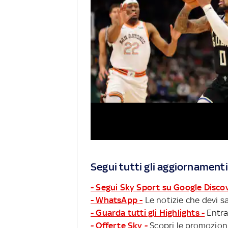
Segui tutti gli aggiornamenti
- Segui Sky Sport su Google Disco
- WhatsApp -
Le notizie che devi sa
- Guarda tutti gli Highlights -
Entra
- Offerte Sky -
Scopri le promozioni