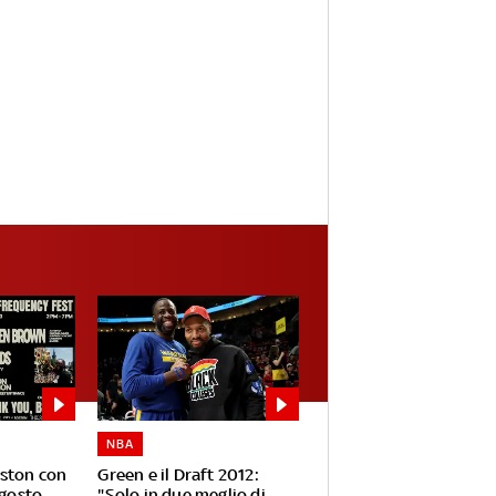
NBA
oston con
Green e il Draft 2012:
agosto
"Solo in due meglio di