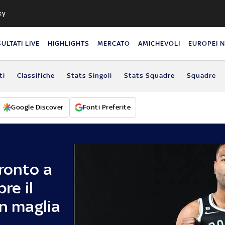
ky
SULTATI LIVE
HIGHLIGHTS
MERCATO
AMICHEVOLI
EUROPEI 
ti
Classifiche
Stats Singoli
Stats Squadre
Squadre
Google Discover
Fonti Preferite
ronto a
re il
in maglia