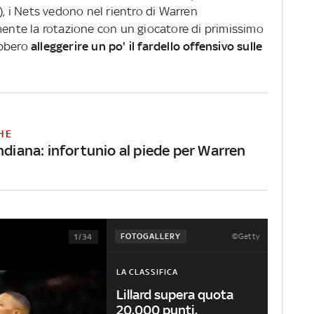
), i Nets vedono nel rientro di Warren
mente la rotazione con un giocatore di primissimo
rebbero
alleggerire un po' il fardello offensivo sulle
HE
ndiana: infortunio al piede per Warren
©Getty
FOTOGALLERY
1/34
LA CLASSIFICA
Lillard supera quota
20.000 punti.