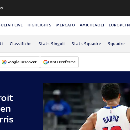
ky
SULTATI LIVE
HIGHLIGHTS
MERCATO
AMICHEVOLI
EUROPEI 
ti
Classifiche
Stats Singoli
Stats Squadre
Squadre
Google Discover
Fonti Preferite
oit
len
rris