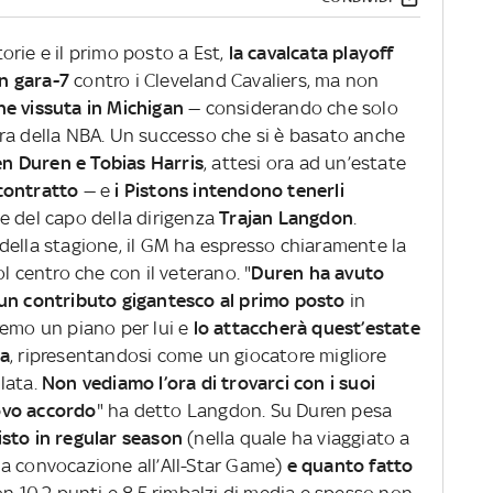
rie e il primo posto a Est,
la cavalcata playoff
in gara-7
contro i Cleveland Cavaliers, ma non
ne vissuta in Michigan
— considerando che solo
ra della NBA. Un successo che si è basato anche
len Duren e Tobias Harris
, attesi ora ad un’estate
contratto
— e
i Pistons intendono tenerli
le del capo della dirigenza
Trajan Langdon
.
della stagione, il GM ha espresso chiaramente la
l centro che con il veterano. "
Duren ha avuto
 un contributo gigantesco al primo posto
in
remo un piano per lui e
lo attaccherà quest’estate
sa
, ripresentandosi come un giocatore migliore
lata.
Non
vediamo l’ora di trovarci con i suoi
ovo accordo
" ha detto Langdon. Su Duren pesa
sto in regular season
(nella quale ha viaggiato a
a convocazione all’All-Star Game)
e quanto fatto