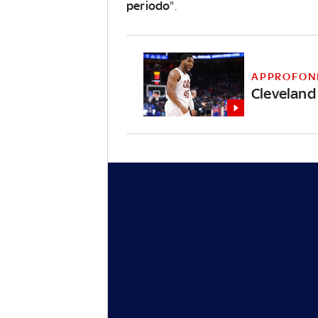
periodo
".
APPROFON
Cleveland 