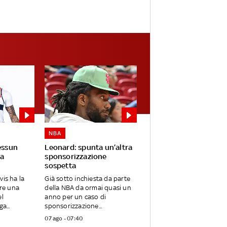
NBA
essun
Leonard: spunta un’altra
a
sponsorizzazione
sospetta
vis ha la
Già sotto inchiesta da parte
are una
della NBA da ormai quasi un
el
anno per un caso di
a...
sponsorizzazione...
07 ago - 07:40