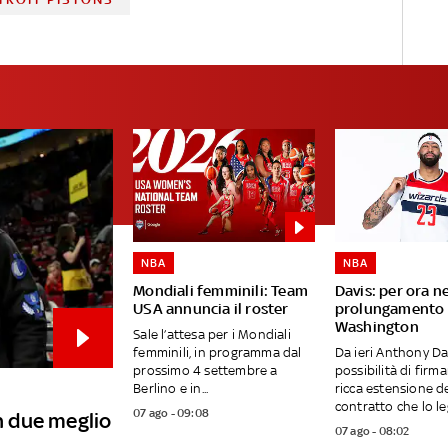
NBA
NBA
Mondiali femminili: Team
Davis: per ora n
USA annuncia il roster
prolungamento 
Washington
Sale l’attesa per i Mondiali
femminili, in programma dal
Da ieri Anthony Da
prossimo 4 settembre a
possibilità di firm
Berlino e in...
ricca estensione d
contratto che lo leg
07 ago - 09:08
in due meglio
07 ago - 08:02