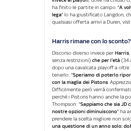
invece ai playoff
, dove ha chiuso c
ha finito le partite in campo. "
A vol
lega
" lo ha giustificato Langdon, ch
qualsiasi offerta arrivi a Duren, vis
Harris rimane con lo scont
Discorso diverso invece per
Harris
,
senza restrizioni)
che per l’età
(34 a
dopo una cavalcata playoff a oltre 
tenerlo: "
Speriamo di poterlo ripo
con la maglia dei Pistons
. Apprezz
Difficilmente però verrà confermato 
perché i Pistons hanno anche la pos
Thompson: "
Sappiamo che sia JD ch
nostre opzioni diminuiscono
" ha 
prendere la scelta migliore non sol
una questione di un anno solo: dob