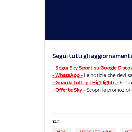
Segui tutti gli aggiornamenti
- Segui Sky Sport su Google Disco
- WhatsApp -
Le notizie che devi sa
- Guarda tutti gli Highlights -
Entra
- Offerte Sky -
Scopri le promozioni
TAG:
NBA
MERCATO NBA
DE