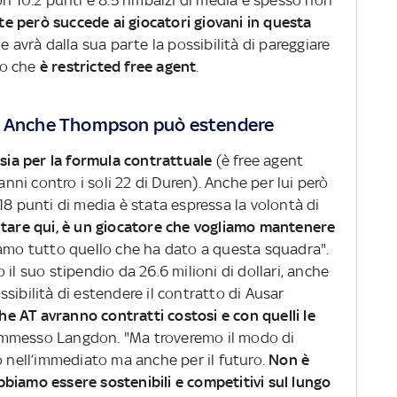
on 10.2 punti e 8.5 rimbalzi di media e spesso non
te però succede ai giocatori giovani in questa
e avrà dalla sua parte la possibilità di pareggiare
to che
è restricted free agent
.
o? Anche Thompson può estendere
sia per la formula contrattuale
(è free agent
nni contro i soli 22 di Duren). Anche per lui però
18 punti di media è stata espressa la volontà di
rtare qui, è un giocatore che vogliamo mantenere
iamo tutto quello che ha dato a questa squadra".
il suo stipendio da 26.6 milioni di dollari, anche
sibilità di estendere il contratto di Ausar
e AT avranno contratti costosi e con quelli le
ammesso Langdon. "Ma troveremo il modo di
o nell’immediato ma anche per il futuro.
Non è
biamo essere sostenibili e competitivi sul lungo