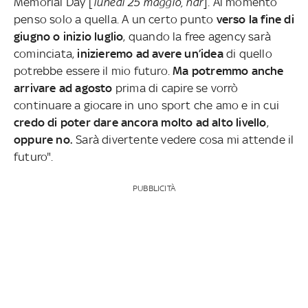
Memorial Day [
lunedì 25 maggio, ndr
]. Al momento
penso solo a quella. A un certo punto
verso la fine di
giugno o inizio luglio
, quando la free agency sarà
cominciata,
inizieremo ad avere un’idea
di quello
potrebbe essere il mio futuro.
Ma potremmo anche
arrivare ad agosto
prima di capire se vorrò
continuare a giocare in uno sport che amo e in cui
credo di poter dare ancora molto ad alto livello
,
oppure no.
Sarà divertente vedere cosa mi attende il
futuro".
PUBBLICITÀ