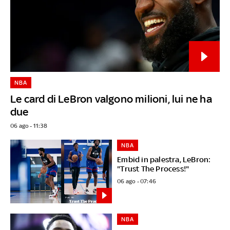
NBA
Le card di LeBron valgono milioni, lui ne ha
due
06 ago - 11:38
NBA
Embid in palestra, LeBron:
"Trust The Process!"
06 ago - 07:46
NBA