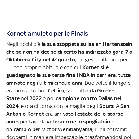
Kornet amuleto per le Finals
Negli occhi c’è
la sua stoppata su Isaiah Hartenstein
che se non ha deciso di certo ha indirizzato gara-7 a
Oklahoma City nel 4° quarto
, un gesto atletico per
lui non proprio abituale con cui
Kornet si è
guadagnato le sue terze finali NBA in carriera, tutte
arrivate negli ultimi cinque anni
. Due volte il lungo ci
era arrivato con i
Celtics
, sconfitto da
Golden
State
nel
2022
e poi
campione contro Dallas nel
2024
, e ora ci torna con la maglia degli
Spurs
. A
San
Antonio Kornet
era a
rrivato l’estate dello scorso
anno
per fare da
veterano nello spogliatoio
e
da
cambio per Victor Wembanyama
, ruoli entrambi
ricoperti in maniera impeccabile, trasformandosi poi