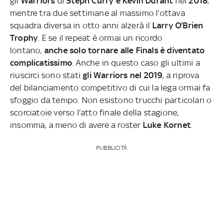
gli
Warriors
di
Steph Curry e Kevin Durant
nel
2018
,
mentre tra due settimane al massimo l’ottava
squadra diversa in otto anni alzerà il
Larry O’Brien
Trophy
. E se il repeat è ormai un ricordo
lontano,
anche solo tornare alle Finals è diventato
complicatissimo
. Anche in questo caso gli ultimi a
riuscirci sono stati
gli Warriors nel 2019
, a riprova
del bilanciamento competitivo di cui la lega ormai fa
sfoggio da tempo. Non esistono trucchi particolari o
scorciatoie verso l’atto finale della stagione,
insomma, a meno di avere a roster
Luke Kornet
.
PUBBLICITÀ