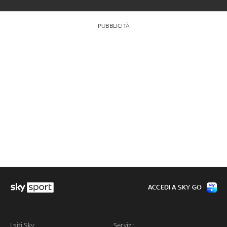
PUBBLICITÀ
ACCEDI A SKY GO
I siti Sky:
Servizi: