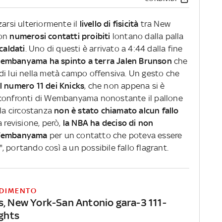
zarsi ulteriormente il
livello di fisicità
tra New
con
numerosi contatti proibiti
lontano dalla palla
caldati
. Uno di questi è arrivato a 4:44 dalla fine
embanyama ha spinto a terra Jalen Brunson
che
di lui nella metà campo offensiva. Un gesto che
l numero 11 dei Knicks
, che non appena si è
 confronti di Wembanyama nonostante il pallone
lla circostanza
non è stato chiamato alcun fallo
 revisione, però,
la NBA ha deciso di non
a Wembanyama
per un contatto che poteva essere
 portando così a un possibile fallo flagrant.
DIMENTO
s, New York-San Antonio gara-3 111-
ights