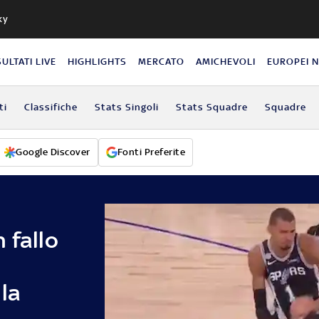
ky
SULTATI LIVE
HIGHLIGHTS
MERCATO
AMICHEVOLI
EUROPEI 
ti
Classifiche
Stats Singoli
Stats Squadre
Squadre
Google Discover
Fonti Preferite
 fallo
la