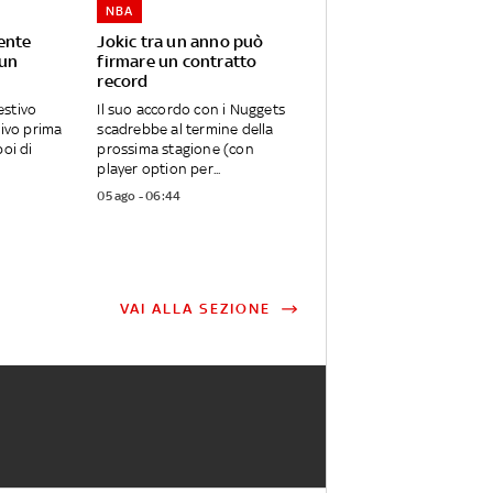
NBA
ente
Jokic tra un anno può
 un
firmare un contratto
record
stivo
Il suo accordo con i Nuggets
rivo prima
scadrebbe al termine della
oi di
prossima stagione (con
player option per...
05 ago - 06:44
VAI ALLA SEZIONE