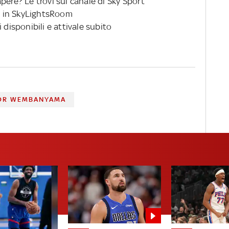
pere? Le trovi sul canale di Sky Sport
 in SkyLightsRoom
 disponibili e attivale subito
OR WEMBANYAMA