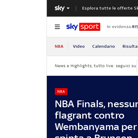
Esplora tutte le offerte S
In evidenza:
RI
NBA
Video
Calendario
Risulta
News e Highlights, tutto live: seguici su
NBA
NBA Finals, nessun
flagrant contro
Wembanyama per 
spinta a Brunson