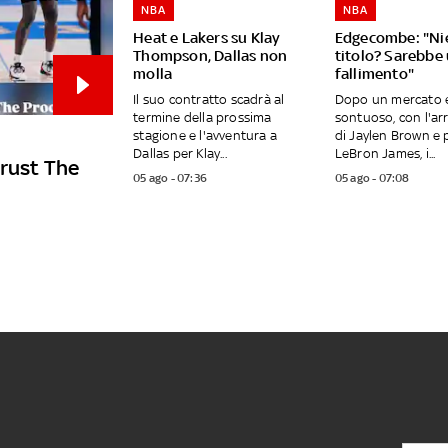
NBA
NBA
Heat e Lakers su Klay
Edgecombe: "Ni
Thompson, Dallas non
titolo? Sarebbe
molla
fallimento"
Il suo contratto scadrà al
Dopo un mercato e
termine della prossima
sontuoso, con l'ar
stagione e l'avventura a
di Jaylen Brown e p
Dallas per Klay...
LeBron James, i...
Trust The
05 ago - 07:36
05 ago - 07:08