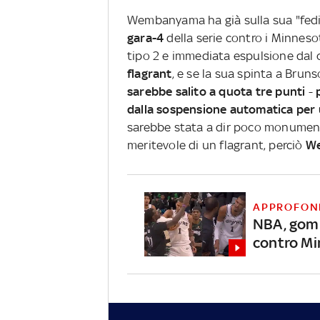
Wembanyama ha già sulla sua "fedin
gara-4
della serie contro i Minneso
tipo 2 e immediata espulsione dal 
flagrant
, e se la sua spinta a Brun
sarebbe salito a quota tre punti
-
dalla sospensione
automatica
per 
sarebbe stata a dir poco monument
meritevole di un flagrant, perciò
We
APPROFON
NBA, gom
contro M