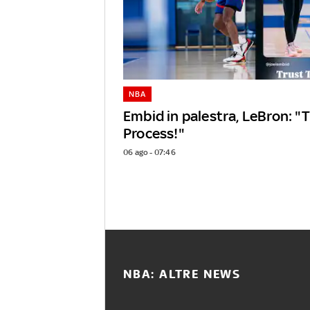
NBA
Embid in palestra, LeBron: "
Process!"
06 ago - 07:46
NBA: ALTRE NEWS