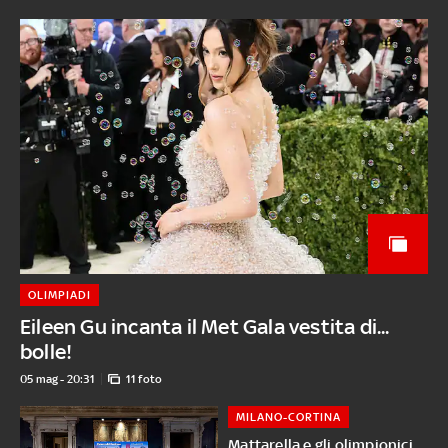
OLIMPIADI
Eileen Gu incanta il Met Gala vestita di...
bolle!
05 mag - 20:31
11 foto
MILANO-CORTINA
Mattarella e gli olimpionici