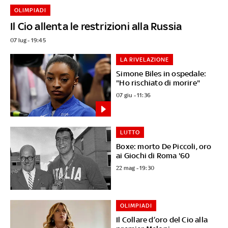
OLIMPIADI
Il Cio allenta le restrizioni alla Russia
07 lug - 19:45
LA RIVELAZIONE
Simone Biles in ospedale:
"Ho rischiato di morire"
07 giu - 11:36
LUTTO
Boxe: morto De Piccoli, oro
ai Giochi di Roma '60
22 mag - 19:30
OLIMPIADI
Il Collare d’oro del Cio alla