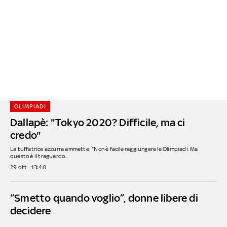
OLIMPIADI
Dallapè: "Tokyo 2020? Difficile, ma ci
credo"
La tuffatrice azzurra ammette: "Non è facile raggiungere le Olimpiadi. Ma
questo è il traguardo...
29 ott - 13:40
“Smetto quando voglio”, donne libere di
decidere