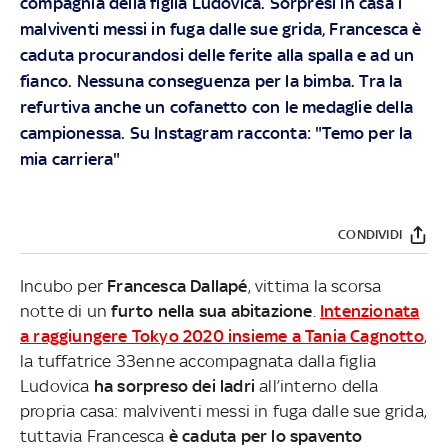
compagnia della figlia Ludovica. Sorpresi in casa i
malviventi messi in fuga dalle sue grida, Francesca è
caduta procurandosi delle ferite alla spalla e ad un
fianco. Nessuna conseguenza per la bimba. Tra la
refurtiva anche un cofanetto con le medaglie della
campionessa. Su Instagram racconta: "Temo per la
mia carriera"
CONDIVIDI
Incubo per
Francesca Dallapé
, vittima la scorsa
notte di un
furto nella sua abitazione
.
Intenzionata
a raggiungere Tokyo 2020 insieme a Tania Cagnotto
,
la tuffatrice 33enne accompagnata dalla figlia
Ludovica
ha sorpreso dei ladri
all’interno della
propria casa: malviventi messi in fuga dalle sue grida,
tuttavia Francesca
è caduta per lo spavento