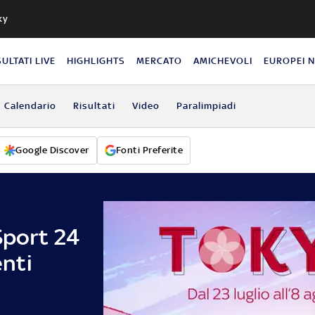
ky
SULTATI LIVE
HIGHLIGHTS
MERCATO
AMICHEVOLI
EUROPEI 
Calendario
Risultati
Video
Paralimpiadi
Google Discover
Fonti Preferite
Sport 24
nti