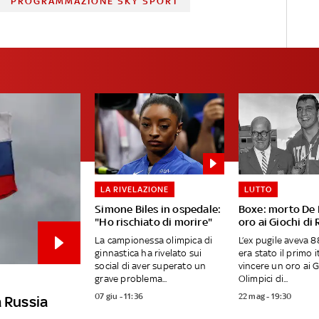
PROGRAMMAZIONE SKY SPORT
LA RIVELAZIONE
LUTTO
Simone Biles in ospedale:
Boxe: morto De P
"Ho rischiato di morire"
oro ai Giochi di
La campionessa olimpica di
L’ex pugile aveva 8
ginnastica ha rivelato sui
era stato il primo i
social di aver superato un
vincere un oro ai G
grave problema...
Olimpici di...
07 giu - 11:36
22 mag - 19:30
la Russia