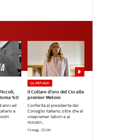
OLIMPIADI
iccoli,
Il Collare d’oro del Cio alla
 Roma '60
premier Meloni
8 anni ed
Conferita al presidente del
taliano a
Consiglio italiano, oltre che al
iochi
vicepremier Salvini e ai
ministri...
11 mag - 22:00