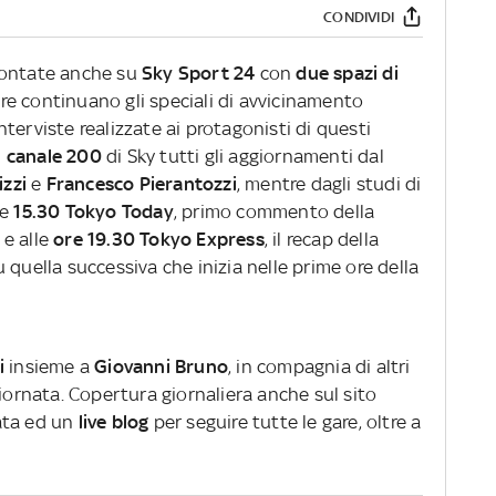
CONDIVIDI
contate anche su
Sky Sport 24
con
due spazi di
e continuano gli speciali di avvicinamento
terviste realizzate ai protagonisti di questi
ul canale 200
di Sky tutti gli aggiornamenti dal
izzi
e
Francesco Pierantozzi
, mentre dagli studi di
le
15.30 Tokyo Today
, primo commento della
 e alle
ore 19.30 Tokyo Express
, il recap della
 quella successiva che inizia nelle prime ore della
li
insieme a
Giovanni Bruno
, in compagnia di altri
giornata. Copertura giornaliera anche sul sito
ata ed un
live blog
per seguire tutte le gare, oltre a