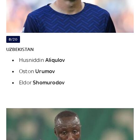
8/20
UZBEKISTAN
Husniddin
Aliqulov
Oston
Urumov
Eldor
Shomurodov