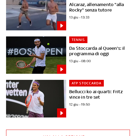
Alcaraz, allenamento "alla
Rocky" senza tutore
13 giu - 13:33
TENNIS
Da Stoccarda al Queen's: il
programma di oggi
13 giu - 08:00
ATP STOCCARDA
Bellucci ko ai quarti: Fritz
vince in tre set
12 giu - 19:50