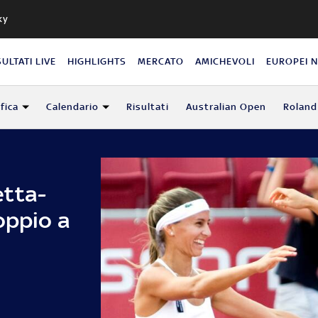
ky
SULTATI LIVE
HIGHLIGHTS
MERCATO
AMICHEVOLI
EUROPEI 
fica
Calendario
Risultati
Australian Open
Roland
etta-
oppio a