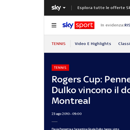
Esplora tutte le offerte S
In evidenza:
RI
TENNIS
Video E Highlights
Classi
TENNIS
Rogers Cup: Penn
Dulko vincono il d
Montreal
23 ago 2010 - 09:00
Flavia Pennetta e l'argentina Gisela Dulko hanno vinto