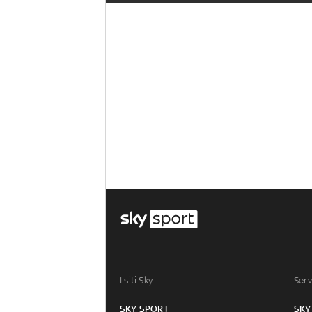
I siti Sky:
Serv
SKY SPORT
SKY