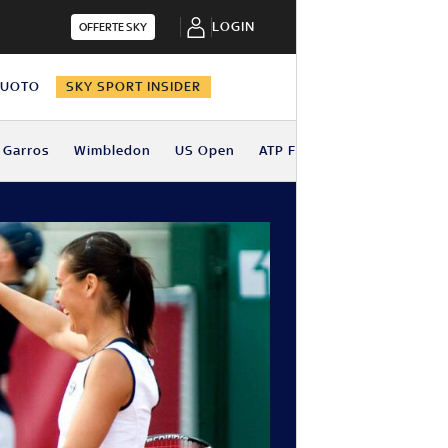
LOGIN
OFFERTE SKY
NUOTO
SKY SPORT INSIDER
 Garros
Wimbledon
US Open
ATP Finals