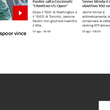
Paolini salta Cincinnati:
Sinner blinda il n
"Obiettivo US Open"
obiettivo 100 s
Dopo il '500' di Washington e
Jannik Sinner è
il '1000' di Toronto, Jasmine
aritmeticamente si
Paolini non giocherà neanche
conservare la vetta
il Wta...
ranking ATP almeno 
07 ago - 16:54
07 ago - 08:00
kspoor vince