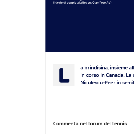
il titolo di doppio alla Rogers Cup (foto Ap)
L
a brindisina, insieme al
in corso in Canada. La
Niculescu-Peer in semif
Commenta nel forum del tennis