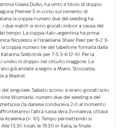
entina Gisela Dulko, ha vinto il titolo di doppio
tegoria Premier 5 in corso sul cemento di
taliana la coppia numero due del seeding ha
le: i due match si sono giocati indoor a causa del
 del tempo. La coppia italo-argentina ha prima
ica Niculescu e l'israeliana Shaar Peer per 6-2 3-
le la coppia numero tre del tabellone formata dalla
Katarina Srebotnik per 7-5 3-6 12-10. Per la
o undici in doppio nel circuito maggiore. La
 erano già andate a segno a Miami, Stoccarda,
te a Madrid.
li del singolare. Sabato scorso si erano giocati solo
roline Wozniacki, numero due del seeding e del
Kuznetsova (la danese conduceva 2-0 al momento
i affronteranno l'altra russa Vera Zvonareva, ottava
oria Azarenka (n. 10). Tempo permettendo si
 Alle 13.30 locali, le 19.30 in Italia, la finale.