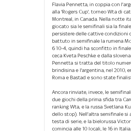
Flavia Pennetta, in coppia con l'arg
alla 'Rogers Cup', torneo Wta di ca
Montreal, in Canada. Nella notte i
giocato sia le semifinali sia la fina
persistere delle cattive condizioni
battuto in semifinale la rumena Mon
6 10-4, quindi ha sconfitto in fina
ceca Kveta Peschke e dalla slovena 
Pennetta si tratta del titolo numer
brindisina e l'argentina, nel 2010,
Roma e Bastad e sono state finalis
Ancora rinviate, invece, le semifina
due giochi della prima sfida tra Ca
ranking Wta, e la russa Svetlana 
dello stop). Nell'altra semifinale s
testa di serie, e la bielorussa Vict
comincia alle 10 locali, le 16 in Italia.