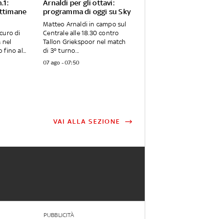
.1:
Arnaldi per gli ottavi:
ettimane
programma di oggi su Sky
Matteo Arnaldi in campo sul
curo di
Centrale alle 18.30 contro
 nel
Tallon Griekspoor nel match
fino al...
di 3° turno...
07 ago - 07:50
VAI ALLA SEZIONE
PUBBLICITÀ