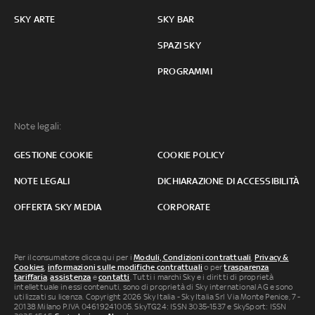
SKY ARTE
SKY BAR
SPAZI SKY
PROGRAMMI
Note legali:
GESTIONE COOKIE
COOKIE POLICY
NOTE LEGALI
DICHIARAZIONE DI ACCESSIBILITÀ
OFFERTA SKY MEDIA
CORPORATE
Per il consumatore clicca qui per i
Moduli, Condizioni contrattuali
,
Privacy &
Cookies
,
informazioni sulle modifiche contrattuali
o per
trasparenza
tariffaria
,
assistenza
e
contatti
. Tutti i marchi Sky e i diritti di proprietà
intellettuale in essi contenuti, sono di proprietà di Sky international AG e sono
utilizzati su licenza. Copyright 2026 Sky Italia - Sky Italia Srl Via Monte Penice, 7 -
20138 Milano P.IVA 04619241005. SkyTG24: ISSN 3035-1537 e SkySport: ISSN