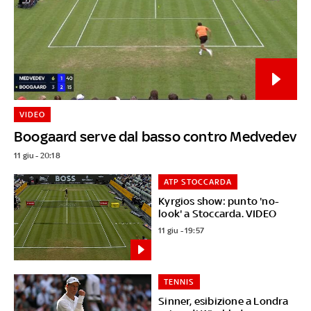
VIDEO
Boogaard serve dal basso contro Medvedev
11 giu - 20:18
ATP STOCCARDA
Kyrgios show: punto 'no-
look' a Stoccarda. VIDEO
11 giu - 19:57
TENNIS
Sinner, esibizione a Londra