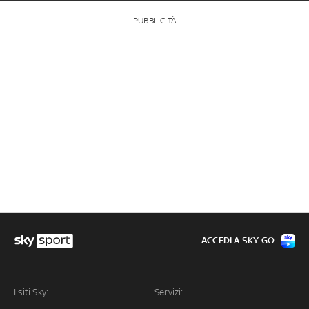
PUBBLICITÀ
ACCEDI A SKY GO
I siti Sky:
Servizi: