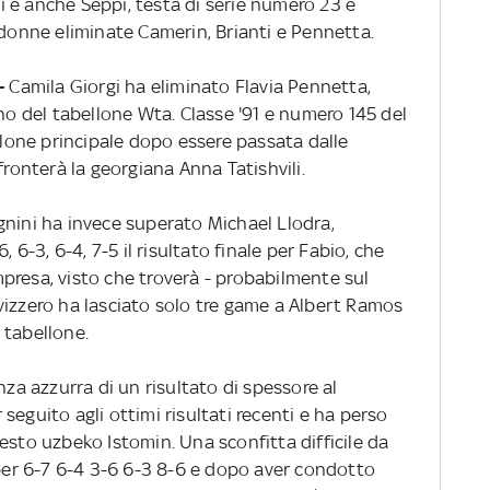
dri e anche Seppi, testa di serie numero 23 e
 donne eliminate Camerin, Brianti e Pennetta.
 -
Camila Giorgi ha eliminato Flavia Pennetta,
ano del tabellone Wta. Classe '91 e numero 145 del
ellone principale dopo essere passata dalle
fronterà la georgiana Anna Tatishvili.
nini ha invece superato Michael Llodra,
, 6-3, 6-4, 7-5 il risultato finale per Fabio, che
presa, visto che troverà - probabilmente sul
svizzero ha lasciato solo tre game a Albert Ramos
n tabellone.
nza azzurra di un risultato di spessore al
seguito agli ottimi risultati recenti e ha perso
esto uzbeko Istomin. Una sconfitta difficile da
 per 6-7 6-4 3-6 6-3 8-6 e dopo aver condotto