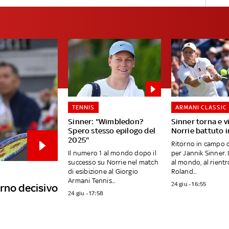
TENNIS
ARMANI CLASSIC
Sinner: "Wimbledon?
Sinner torna e v
Spero stesso epilogo del
Norrie battuto i
2025"
Ritorno in campo c
Il numero 1 al mondo dopo il
per Jannik Sinner. 
successo su Norrie nel match
al mondo, al rientr
di esibizione al Giorgio
Roland...
Armani Tennis...
24 giu - 16:55
rno decisivo
24 giu - 17:58