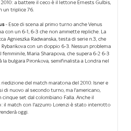
 2010: a battere il ceco è il lettone Ernests Gulbis,
 un triplice 76.
us
- Esce di scena al primo turno anche Venus
ina con un 6-1, 6-3 che non ammette repliche. La
cca Agnieszka Radwanska, testa di serie n.3, che
a Rybarikova con un doppio 6-3. Nessun problema
l femminile, Maria Sharapova, che supera 6-2 6-3
 la bulgara Pironkova, semifinalista a Londra nel
la riedizione del match maratona del 2010. Isner e
i di nuovo al secondo turno, ma l'americano,
n cinque set dal colombiano Falla. Anche il
il match con l'azzurro Lorenzi è stato interrotto
prenderà oggi.