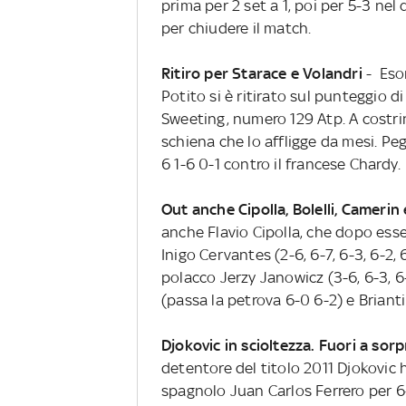
prima per 2 set a 1, poi per 5-3 nel 
per chiudere il match.
Ritiro per Starace e Volandri
- Eso
Potito si è ritirato sul punteggio d
Sweeting, numero 129 Atp. A costri
schiena che lo affligge da mesi. Peg
6 1-6 0-1 contro il francese Chardy.
Out anche Cipolla, Bolelli, Camerin 
anche Flavio Cipolla, che dopo ess
Inigo Cervantes (2-6, 6-7, 6-3, 6-2, 
polacco Jerzy Janowicz (3-6, 6-3, 6-
(passa la petrova 6-0 6-2) e Briant
Djokovic in scioltezza. Fuori a so
detentore del titolo 2011 Djokovic 
spagnolo Juan Carlos Ferrero per 6-3