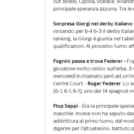
out Bolelli, Cipolla, Starace, Volan
principale speranza azzurra. Tra le
Sorpresa Giorgi nel derby italiano
vincendo per 6-4 6-3 il derby itali
ranking, la Giorgi è giunta nel tab
qualificazioni. Al prossimo turno af
Fognini passa e trova Federer -
Fog
giocatore molto ostico sull'erba. 3-6
mercoledì è chiamato però ad un'im
Centre Court -
Roger Federer
. Lo 
(6-1, 6-1, 6-1), uno dei 14 spagnoli i
Flop Seppi
- Era la principale spera
maschile. Invece non ha saputo dar 
addirittura al primo turno, dal mod
digerire per l'altoatesino, battuto