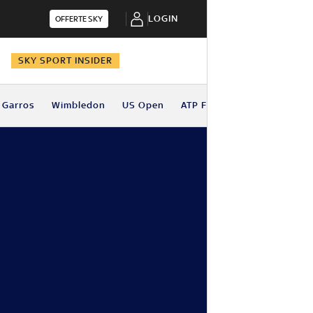
LOGIN
OFFERTE SKY
N
SKY SPORT INSIDER
 Garros
Wimbledon
US Open
ATP Finals