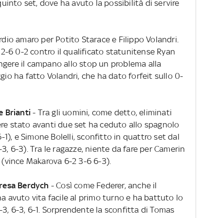
quinto set, dove ha avuto la possibilità di servire
rdio amaro per Potito Starace e Filippo Volandri.
i 2-6 0-2 contro il qualificato statunitense Ryan
ngere il campano allo stop un problema alla
gio ha fatto Volandri, che ha dato forfeit sullo 0-
e Brianti
- Tra gli uomini, come detto, eliminati
ere stato avanti due set ha ceduto allo spagnolo
6-1), e Simone Bolelli, sconfitto in quattro set dal
3, 6-3). Tra le ragazze, niente da fare per Camerin
i (vince Makarova 6-2 3-6 6-3).
rpresa Berdych
- Così come Federer, anche il
ha avuto vita facile al primo turno e ha battuto lo
, 6-3, 6-1.
Sorprendente la sconfitta di Tomas