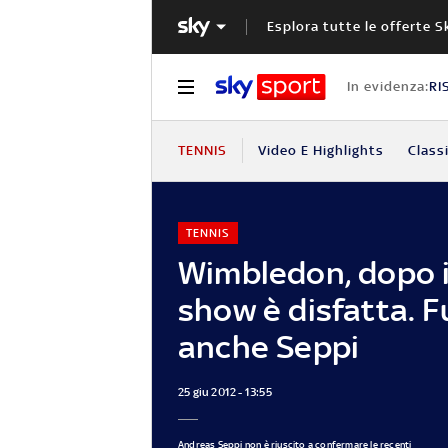
Esplora tutte le offerte S
In evidenza:
RI
TENNIS
Video E Highlights
Classi
TENNIS
Wimbledon, dopo il
show è disfatta. F
anche Seppi
25 giu 2012 - 13:55
Andreas Seppi non è riuscito a confermare le recenti