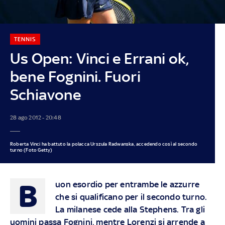
TENNIS
Us Open: Vinci e Errani ok,
bene Fognini. Fuori
Schiavone
28 ago 2012 - 20:48
Roberta Vinci ha battuto la polacca Urszula Radwanska, accedendo così al secondo
turno (Foto Getty)
B
uon esordio per entrambe le azzurre
che si qualificano per il secondo turno.
La milanese cede alla Stephens. Tra gli
uomini passa Fognini, mentre Lorenzi si arrende a