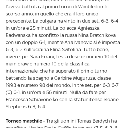
l'aveva battuta al primo turno di Wimbledon lo
scorso anno, in quello che era il loro unico
precedente. La bulgara ha vinto in due set: 6-3, 6-4
in un'ora e 25 minuti. La polacca Agnieszka
Radwanska ha sconfitto la russa Nina Bratchikova
con un doppio 6-1, mentre Ana Ivanovic si è imposta
6-3, 6-2 sull'ucraina Elina Svitolina. Tutto bene,
invece, per Sara Errani, testa di serie numero 10 del
main draw e numero 10 della classifica
internazionale, che ha superato il primo turno
battendo la spagnola Garbine Muguruza, classe
1993 e numero 98 del mondo, in tre set, per 6-3 6-7
(6) 6-1, in un'ora e 56 minuti. Nulla da fare per
Francesca Schiavone ko con la statunitense Sloane
Stephens 6-3, 6-4.
Torneo maschile -
Tra gli uomini Tomas Berdych ha
sconfitto il belga David Goffin in tre set (7-5, 6-3, 6-