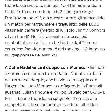
fuoriclasse svizzero, numero 2 del tennis mondiale,
ha battuto con un doppio 6-2 il bulgaro Grigor
Dimitrov, numero 11, e a questo punto gli manca solo
un match per raggiungere il traguardo delle 1.000
vittorie in carriera (meglio di lui, solo Jimmy Connors
e Ivan Lendl). Nell'altra semifinale, assai più
combattuta e risolta con tre tie-break, il 24enne
canadese Raonic, numero 8 del ranking, si è imposto
sul giapponese Kei Nishikori.
A Doha Nadal vince il doppio con Monaco.
Eliminato
a sorpresa nel primo turno, Rafael Nadal si è rifatto
nel torneo di doppio, che ha vinto, in coppia con
l'argentino Juan Monaco, sconfiggendo in finale gli
austriaci Julian Knowle e Philipp Oswald per 6-3 6-4.
Per il 28enne fuoriclasse spagnolo - tornato alle
competizioni la settimana scorsa dopo oltre due
mesi di assenza per malattia - è il nono titolo