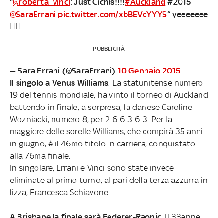
“
@roberta_vinci
: Just Cichis!!!!
#Auckland
#2015
@SaraErrani
pic.twitter.com/xbBEVcYYYS
” yeeeeeee

PUBBLICITÀ
— Sara Errani (@SaraErrani)
10 Gennaio 2015
Il singolo a Venus Williams.
La statunitense numero
19 del tennis mondiale, ha vinto il torneo di Auckland
battendo in finale, a sorpresa, la danese Caroline
Wozniacki, numero 8, per 2-6 6-3 6-3. Per la
maggiore delle sorelle Williams, che compirà 35 anni
in giugno, è il 46mo titolo in carriera, conquistato
alla 76ma finale.
In singolare, Errani e Vinci sono state invece
eliminate al primo turno, al pari della terza azzurra in
lizza, Francesca Schiavone.
A Brisbane la finale sarà Federer-Raonic.
Il 33enne