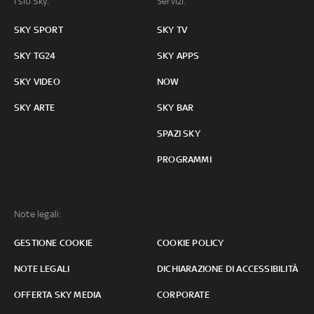
I siti Sky:
Servizi:
SKY SPORT
SKY TV
SKY TG24
SKY APPS
SKY VIDEO
NOW
SKY ARTE
SKY BAR
SPAZI SKY
PROGRAMMI
Note legali:
GESTIONE COOKIE
COOKIE POLICY
NOTE LEGALI
DICHIARAZIONE DI ACCESSIBILITÀ
OFFERTA SKY MEDIA
CORPORATE