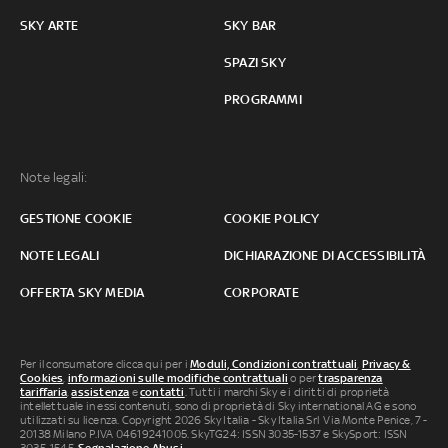
SKY ARTE
SKY BAR
SPAZI SKY
PROGRAMMI
Note legali:
GESTIONE COOKIE
COOKIE POLICY
NOTE LEGALI
DICHIARAZIONE DI ACCESSIBILITÀ
OFFERTA SKY MEDIA
CORPORATE
Per il consumatore clicca qui per i
Moduli, Condizioni contrattuali
,
Privacy &
Cookies
,
informazioni sulle modifiche contrattuali
o per
trasparenza
tariffaria
,
assistenza
e
contatti
. Tutti i marchi Sky e i diritti di proprietà
intellettuale in essi contenuti, sono di proprietà di Sky international AG e sono
utilizzati su licenza. Copyright 2026 Sky Italia - Sky Italia Srl Via Monte Penice, 7 -
20138 Milano P.IVA 04619241005. SkyTG24: ISSN 3035-1537 e SkySport: ISSN