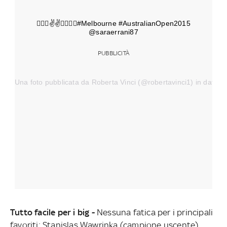
✌️✌️#Melbourne #AustralianOpen2015
@saraerrani87
PUBBLICITÀ
Una foto pubblicata da Roberta Vinci (@robertavinci1) in data:
Tutto facile per i big -
Nessuna fatica per i principali
favoriti: Stanislas Wawrinka (campione uscente),