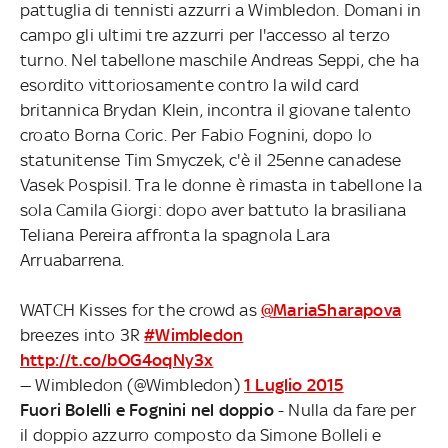
pattuglia di tennisti azzurri a Wimbledon. Domani in
campo gli ultimi tre azzurri per l'accesso al terzo
turno. Nel tabellone maschile Andreas Seppi, che ha
esordito vittoriosamente contro la wild card
britannica Brydan Klein, incontra il giovane talento
croato Borna Coric. Per Fabio Fognini, dopo lo
statunitense Tim Smyczek, c'è il 25enne canadese
Vasek Pospisil. Tra le donne è rimasta in tabellone la
sola Camila Giorgi: dopo aver battuto la brasiliana
Teliana Pereira affronta la spagnola Lara
Arruabarrena.
WATCH Kisses for the crowd as
@MariaSharapova
breezes into 3R
#Wimbledon
http://t.co/bOG4oqNy3x
— Wimbledon (@Wimbledon)
1 Luglio 2015
Fuori Bolelli e Fognini nel doppio
- Nulla da fare per
il doppio azzurro composto da Simone Bolleli e