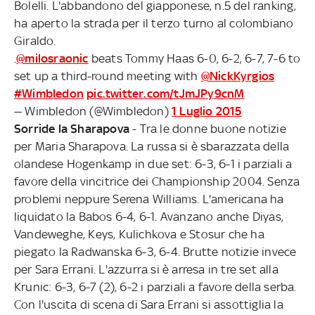
Bolelli. L'abbandono del giapponese, n.5 del ranking,
ha aperto la strada per il terzo turno al colombiano
Giraldo.
.
@milosraonic
beats Tommy Haas 6-0, 6-2, 6-7, 7-6 to
set up a third-round meeting with
@NickKyrgios
#Wimbledon
pic.twitter.com/tJmJPy9cnM
— Wimbledon (@Wimbledon)
1 Luglio 2015
Sorride la Sharapova
- Tra le donne buone notizie
per Maria Sharapova. La russa si è sbarazzata della
olandese Hogenkamp in due set: 6-3, 6-1 i parziali a
favore della vincitrice dei Championship 2004. Senza
problemi neppure Serena Williams. L'americana ha
liquidato la Babos 6-4, 6-1. Avanzano anche Diyas,
Vandeweghe, Keys, Kulichkova e Stosur che ha
piegato la Radwanska 6-3, 6-4. Brutte notizie invece
per Sara Errani. L'azzurra si è arresa in tre set alla
Krunic: 6-3, 6-7 (2), 6-2 i parziali a favore della serba.
Con l'uscita di scena di Sara Errani si assottiglia la