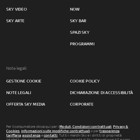
SKY VIDEO
NOW
SKY ARTE
SKY BAR
SPAZI SKY
PROGRAMMI
Note legali:
GESTIONE COOKIE
COOKIE POLICY
NOTE LEGALI
DICHIARAZIONE DI ACCESSIBILITÀ
OFFERTA SKY MEDIA
CORPORATE
Per il consumatore clicca qui per i
Moduli, Condizioni contrattuali
,
Privacy &
Cookies
,
informazioni sulle modifiche contrattuali
o per
trasparenza
tariffaria
,
assistenza
e
contatti
. Tutti i marchi Sky e i diritti di proprietà
intellettuale in essi contenuti, sono di proprietà di Sky international AG e sono