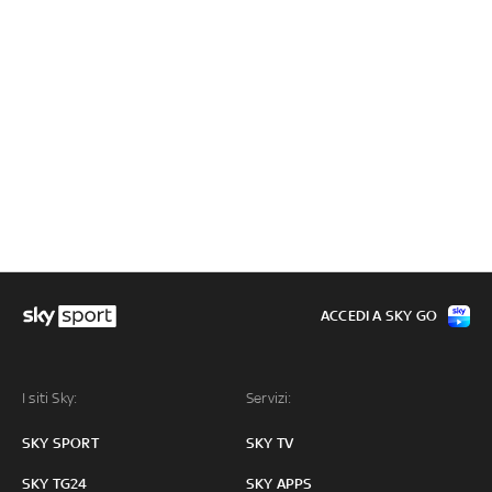
ACCEDI A SKY GO
I siti Sky:
Servizi:
SKY SPORT
SKY TV
SKY TG24
SKY APPS