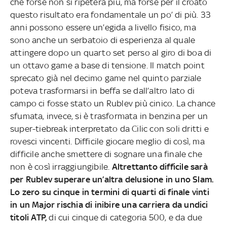
che forse non si ripeterà più, ma forse per il croato
questo risultato era fondamentale un po’ di più. 33
anni possono essere un’egida a livello fisico, ma
sono anche un serbatoio di esperienza al quale
attingere dopo un quarto set perso al giro di boa di
un ottavo game a base di tensione. Il match point
sprecato già nel decimo game nel quinto parziale
poteva trasformarsi in beffa se dall’altro lato di
campo ci fosse stato un Rublev più cinico. La chance
sfumata, invece, si è trasformata in benzina per un
super-tiebreak interpretato da Cilic con soli dritti e
rovesci vincenti. Difficile giocare meglio di così, ma
difficile anche smettere di sognare una finale che
non è così irraggiungibile.
Altrettanto difficile sarà
per Rublev superare un’altra delusione in uno Slam.
Lo zero su cinque in termini di quarti di finale vinti
in un Major rischia di inibire una carriera da undici
titoli ATP,
di cui cinque di categoria 500, e da due