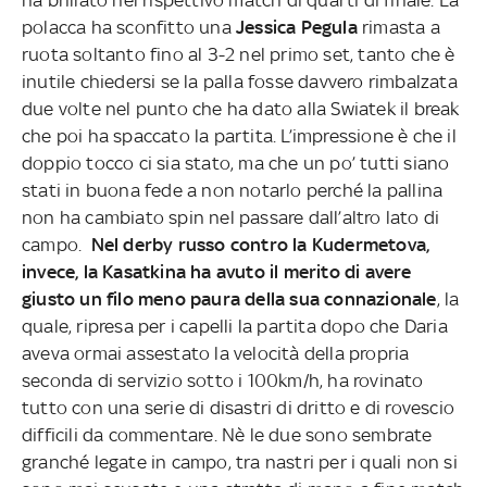
polacca ha sconfitto una
Jessica Pegula
rimasta a
ruota soltanto fino al 3-2 nel primo set, tanto che è
inutile chiedersi se la palla fosse davvero rimbalzata
due volte nel punto che ha dato alla Swiatek il break
che poi ha spaccato la partita. L’impressione è che il
doppio tocco ci sia stato, ma che un po’ tutti siano
stati in buona fede a non notarlo perché la pallina
non ha cambiato spin nel passare dall’altro lato di
campo.
Nel derby russo contro la Kudermetova,
invece, la Kasatkina ha avuto il merito di avere
giusto un filo meno paura della sua connazionale
, la
quale, ripresa per i capelli la partita dopo che Daria
aveva ormai assestato la velocità della propria
seconda di servizio sotto i 100km/h, ha rovinato
tutto con una serie di disastri di dritto e di rovescio
difficili da commentare. Nè le due sono sembrate
granché legate in campo, tra nastri per i quali non si