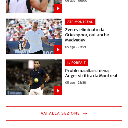
06 ago - 06:00
ATP MONTREAL
Zverev eliminato da
Griekspoor, out anche
Medvedev
05 ago - 23:59
IL FORFAIT
Problema alla schiena,
Auger si ritira da Montreal
05 ago - 23:38
VAI ALLA SEZIONE