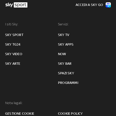
ACCEDI A SKY GO
I siti Sky:
Servizi:
SKY SPORT
SKY TV
SKY TG24
SKY APPS
SKY VIDEO
NOW
SKY ARTE
SKY BAR
SPAZI SKY
PROGRAMMI
Note legali:
GESTIONE COOKIE
COOKIE POLICY