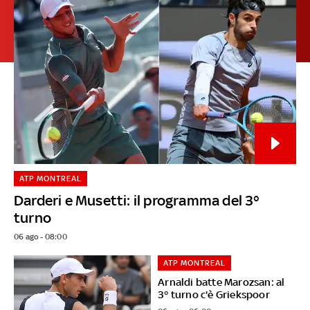
ATP MONTREAL
Darderi e Musetti: il programma del 3°
turno
06 ago - 08:00
ATP MONTREAL
Arnaldi batte Marozsan: al
3° turno c'è Griekspoor