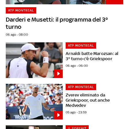
ATP MONTREAL
Darderi e Musetti: il programma del 3°
turno
06 ago - 08:00
ATP MONTREAL
Arnaldi batte Marozsan: al
3° turno c'è Griekspoor
06 ago - 06:00
ATP MONTREAL
Zverev eliminato da
Griekspoor, out anche
Medvedev
05 ago - 23:59
IL FORFAIT