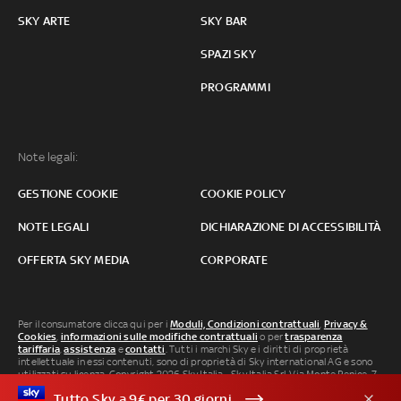
SKY ARTE
SKY BAR
SPAZI SKY
PROGRAMMI
Note legali:
GESTIONE COOKIE
COOKIE POLICY
NOTE LEGALI
DICHIARAZIONE DI ACCESSIBILITÀ
OFFERTA SKY MEDIA
CORPORATE
Per il consumatore clicca qui per i
Moduli, Condizioni contrattuali
,
Privacy &
Cookies
,
informazioni sulle modifiche contrattuali
o per
trasparenza
tariffaria
,
assistenza
e
contatti
. Tutti i marchi Sky e i diritti di proprietà
intellettuale in essi contenuti, sono di proprietà di Sky international AG e sono
utilizzati su licenza. Copyright 2026 Sky Italia - Sky Italia Srl Via Monte Penice, 7 -
20138 Milano P.IVA 04619241005. SkyTG24: ISSN 3035-1537 e SkySport: ISSN
Tutto Sky a 9€ per 30 giorni
3035-1545.
Segnalazione Abusi