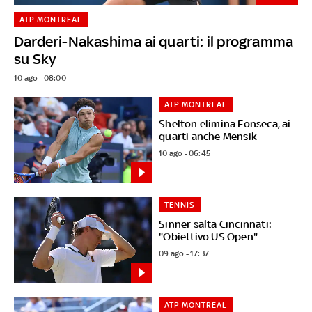
ATP MONTREAL
Darderi-Nakashima ai quarti: il programma
su Sky
10 ago - 08:00
ATP MONTREAL
Shelton elimina Fonseca, ai
quarti anche Mensik
10 ago - 06:45
TENNIS
Sinner salta Cincinnati:
"Obiettivo US Open"
09 ago - 17:37
ATP MONTREAL