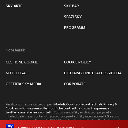
SKY ARTE
SKY BAR
SPAZI SKY
PROGRAMMI
Note legali:
GESTIONE COOKIE
COOKIE POLICY
NOTE LEGALI
DICHIARAZIONE DI ACCESSIBILITÀ
OFFERTA SKY MEDIA
CORPORATE
Per il consumatore clicca qui per i
Moduli, Condizioni contrattuali
,
Privacy &
Cookies
,
informazioni sulle modifiche contrattuali
o per
trasparenza
tariffaria
,
assistenza
e
contatti
. Tutti i marchi Sky e i diritti di proprietà
intellettuale in essi contenuti, sono di proprietà di Sky international AG e sono
utilizzati su licenza. Copyright 2026 Sky Italia - Sky Italia Srl Via Monte Penice, 7 -
20138 Milano P.IVA 04619241005. SkyTG24: ISSN 3035-1537 e SkySport: ISSN