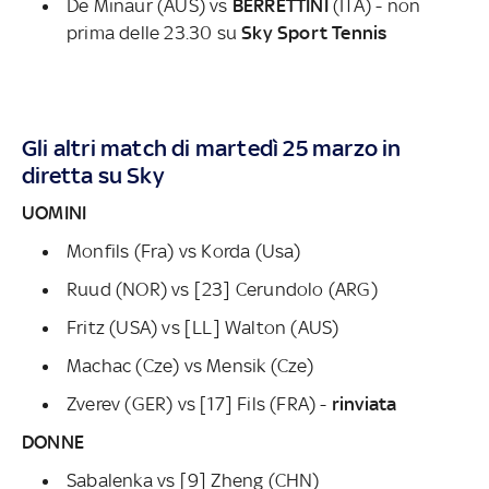
De Minaur (AUS) vs
BERRETTINI
(ITA) - non
prima delle 23.30 su
Sky Sport Tennis
Gli altri match di martedì 25 marzo in
diretta su Sky
UOMINI
Monfils (Fra) vs Korda (Usa)
Ruud (NOR) vs [23] Cerundolo (ARG)
Fritz (USA) vs [LL] Walton (AUS)
Machac (Cze) vs Mensik (Cze)
Zverev (GER) vs [17] Fils (FRA) -
rinviata
DONNE
Sabalenka vs [9] Zheng (CHN)