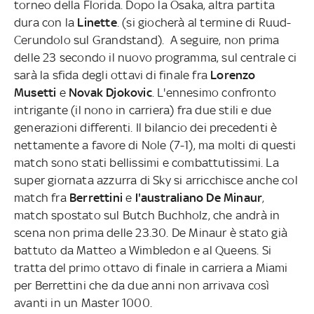
torneo della Florida. Dopo la Osaka, altra partita
dura con la
Linette
. (si giocherà al termine di Ruud-
Cerundolo sul Grandstand). A seguire, non prima
delle 23 secondo il nuovo programma, sul centrale ci
sarà la sfida degli ottavi di finale fra
Lorenzo
Musetti
e
Novak Djokovic
. L'ennesimo confronto
intrigante (il nono in carriera) fra due stili e due
generazioni differenti. Il bilancio dei precedenti è
nettamente a favore di Nole (7-1), ma molti di questi
match sono stati bellissimi e combattutissimi. La
super giornata azzurra di Sky si arricchisce anche col
match fra
Berrettini
e
l'australiano De Minaur
,
match spostato sul Butch Buchholz, che andrà in
scena non prima delle 23.30. De Minaur è stato già
battuto da Matteo a Wimbledon e al Queens. Si
tratta del primo ottavo di finale in carriera a Miami
per Berrettini che da due anni non arrivava così
avanti in un Master 1000.