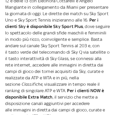
12 e delle 13 con Eleonora Cottarelli e Angelo
Mangiante in collegamento da Miami per presentare
la giornata di oggi. Le dirette dei match su Sky Sport
Uno e Sky Sport Tennis inizieranno alle 16.
Per i
clienti Sky è disponibile Sky Sport Plus
, dove seguire
lo spettacolo delle grandi sfide maschili e femminili
in modo più ricco, coinvolgente e semplice. Basta
andare sul canale Sky Sport Tennis al 203 e, con
il tasto verde del telecomando di Sky Q via satellite o
il tasto interattività di Sky Glass, se connessi alla
rete internet, accedere alle immagini in diretta dai
campi di gioco dei tornei acquisiti da Sky, curate e
realizzate da ATP e WTA e in più, nella
sezione
Classifiche
, visualizzare in tempo reale il
ranking di singolare ATP e WTA.
Per i clienti NOW è
disponibile Extra Match
, il servizio che mette a
disposizione canali aggiuntivi per accedere
alle immagini in diretta dai campi di gioco, curate e