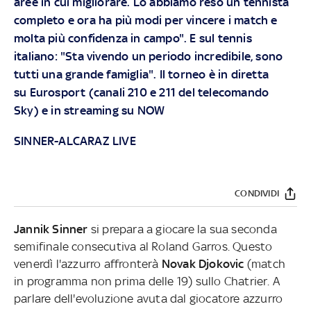
aree in cui migliorare. Lo abbiamo reso un tennista
completo e ora ha più modi per vincere i match e
molta più confidenza in campo". E sul tennis
italiano: "Sta vivendo un periodo incredibile, sono
tutti una grande famiglia".
Il torneo è in diretta
su
Eurosport
(canali 210 e 211 del telecomando
Sky) e in streaming su
NOW
SINNER-ALCARAZ LIVE
CONDIVIDI
Jannik Sinner
si prepara a giocare la sua seconda
semifinale consecutiva al Roland Garros. Questo
venerdì l'azzurro affronterà
Novak Djokovic
(match
in programma non prima delle 19) sullo Chatrier. A
parlare dell'evoluzione avuta dal giocatore azzurro