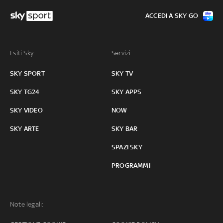
ACCEDI A SKY GO
I siti Sky:
Servizi:
SKY SPORT
SKY TV
SKY TG24
SKY APPS
SKY VIDEO
NOW
SKY ARTE
SKY BAR
SPAZI SKY
PROGRAMMI
Note legali: