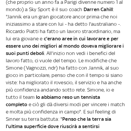
(che proprio un anno fa a Parigi divenne numero 1 al
mondo) a Sky Sport è il suo coach
Darren Cahill
:
"Jannik era un gran giocatore ancor prima che noi
iniziassimo a stare con lui - ha detto l'australiano -.
Riccardo Piatti ha fatto un lavoro straordinario, ma
lui era giovane e
c'erano aree in cui lavorare e per
essere uno dei migliori al mondo doveva migliorare i
suoi punti deboli
. All'inizio non vedi i benefici del
lavoro fatto, ci vuole del tempo. Le modifiche che
Simone (Vagnozzi, ndr) ha fatto con Jannik, al suo
gioco in particolare, penso che con il tempo si siano
viste: ha migliorato il rovescio, il servizio e ha anche
più confidenza andando sotto rete. Simone, io e
tutto il team
lo abbiamo reso un tennista
completo
e ciò gli dà diversi modi per vincere i match
e molta più confidenza in campo". E sul feeling di
Sinner su terra battuta: "
Penso che la terra sia
l'ultima superficie dove riuscirà a sentirsi