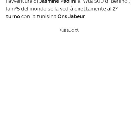
l'avventura di
Jasmine Paolini
al Wta 500 di Berlino :
la n°5 del mondo se la vedrà direttamente al
2°
turno
con la tunisina
Ons Jabeur
.
PUBBLICITÀ