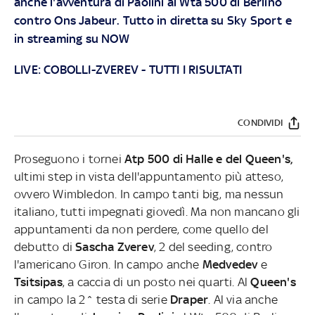
anche l'avventura di Paolini al Wta 500 di Berlino
contro Ons Jabeur. Tutto in diretta su
Sky Sport
e
in streaming su
NOW
LIVE:
COBOLLI-ZVEREV
-
TUTTI I RISULTATI
CONDIVIDI
Proseguono i tornei
Atp 500 di Halle e del Queen's,
ultimi step in vista dell'appuntamento più atteso,
ovvero Wimbledon. In campo tanti big, ma nessun
italiano, tutti impegnati giovedì. Ma non mancano gli
appuntamenti da non perdere, come quello del
debutto di
Sascha Zverev
, 2 del seeding, contro
l'americano Giron. In campo anche
Medvedev
e
Tsitsipas
, a caccia di un posto nei quarti. Al
Queen's
in campo la 2^ testa di serie
Draper
.
Al via anche