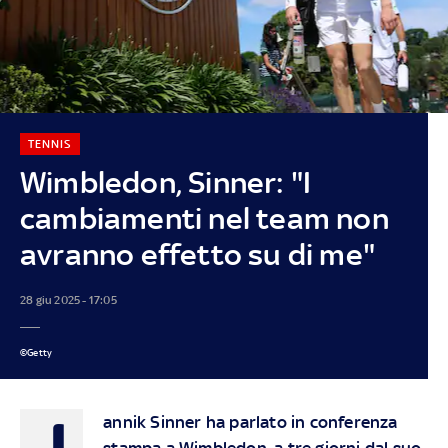
TENNIS
Wimbledon, Sinner: "I
cambiamenti nel team non
avranno effetto su di me"
28 giu 2025 - 17:05
©Getty
J
annik Sinner ha parlato in conferenza
stampa a Wimbledon, a tre giorni dal suo