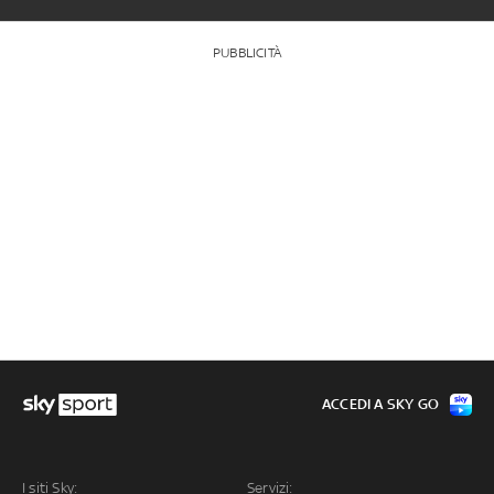
PUBBLICITÀ
ACCEDI A SKY GO
I siti Sky:
Servizi: