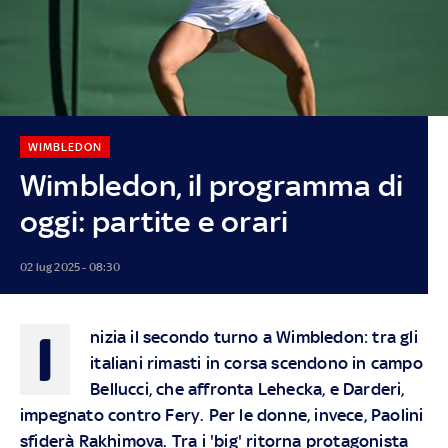
WIMBLEDON
Wimbledon, il programma di
oggi: partite e orari
02 lug 2025 - 08:30
I
nizia il secondo turno a Wimbledon: tra gli
italiani rimasti in corsa scendono in campo
Bellucci, che affronta Lehecka, e Darderi,
impegnato contro Fery. Per le donne, invece, Paolini
sfiderà Rakhimova. Tra i 'big' ritorna protagonista