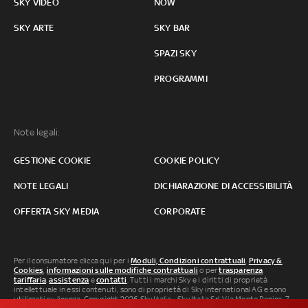
SKY VIDEO
NOW
SKY ARTE
SKY BAR
SPAZI SKY
PROGRAMMI
Note legali:
GESTIONE COOKIE
COOKIE POLICY
NOTE LEGALI
DICHIARAZIONE DI ACCESSIBILITÀ
OFFERTA SKY MEDIA
CORPORATE
Per il consumatore clicca qui per i
Moduli, Condizioni contrattuali
,
Privacy &
Cookies
,
informazioni sulle modifiche contrattuali
o per
trasparenza
tariffaria
,
assistenza
e
contatti
. Tutti i marchi Sky e i diritti di proprietà
intellettuale in essi contenuti, sono di proprietà di Sky international AG e sono
utilizzati su licenza. Copyright 2026 Sky Italia - Sky Italia Srl Via Monte Penice, 7 -