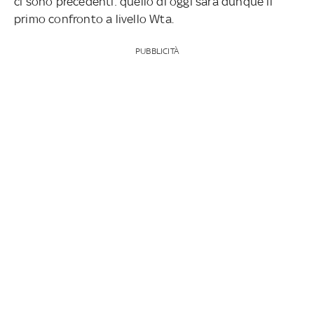
ci sono precedenti: quello di oggi sarà dunque il
primo confronto a livello Wta.
PUBBLICITÀ