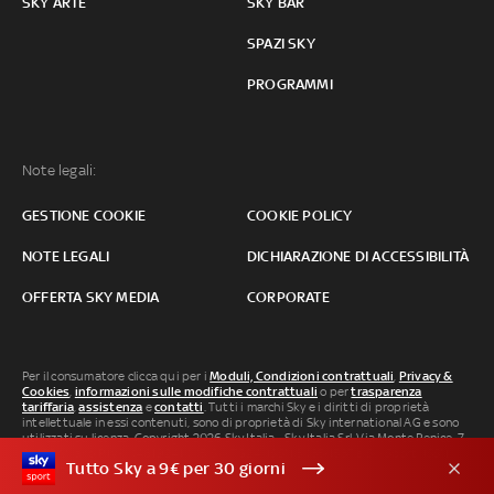
SKY ARTE
SKY BAR
SPAZI SKY
PROGRAMMI
Note legali:
GESTIONE COOKIE
COOKIE POLICY
NOTE LEGALI
DICHIARAZIONE DI ACCESSIBILITÀ
OFFERTA SKY MEDIA
CORPORATE
Per il consumatore clicca qui per i
Moduli, Condizioni contrattuali
,
Privacy &
Cookies
,
informazioni sulle modifiche contrattuali
o per
trasparenza
tariffaria
,
assistenza
e
contatti
. Tutti i marchi Sky e i diritti di proprietà
intellettuale in essi contenuti, sono di proprietà di Sky international AG e sono
utilizzati su licenza. Copyright 2026 Sky Italia - Sky Italia Srl Via Monte Penice, 7 -
20138 Milano P.IVA 04619241005. SkyTG24: ISSN 3035-1537 e SkySport: ISSN
Tutto Sky a 9€ per 30 giorni
3035-1545.
Segnalazione Abusi