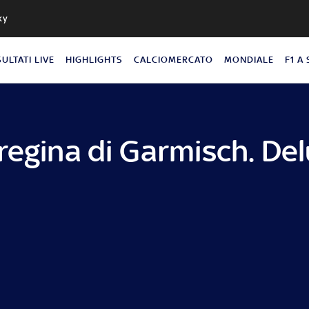
ky
SULTATI LIVE
HIGHLIGHTS
CALCIOMERCATO
MONDIALE
F1 A
regina di Garmisch. De