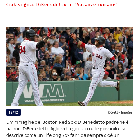
Ciak si gira, DiBenedetto in "Vacanze romane"
12/12
©Getty Images
Un'immagine dei Boston Red Sox: DiBenedetto padre ne è il
patron, DiBenedetto figlio vi ha giocato nelle giovanili e si
descrive come un "lifelong Sox fan", da sempre cioè un