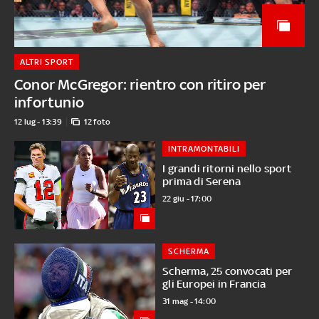
ALTRI SPORT
Conor McGregor: rientro con ritiro per
infortunio
12 lug - 13:39
12 foto
INTRAMONTABILI
I grandi ritorni nello sport
prima di Serena
22 giu - 17:00
SCHERMA
Scherma, 25 convocati per
gli Europei in Francia
31 mag - 14:00