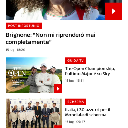
POST INFORTUNIO
Brignone: "Non mi riprenderò mai
completamente"
15 lug - 18:20
GUIDA TV
The Open Championship,
l'ultimo Major è su Sky
15 lug - 16:11
SCHERMA
Italia, i 30 azzurri per il
Mondiale di scherma
15 lug - 09:47