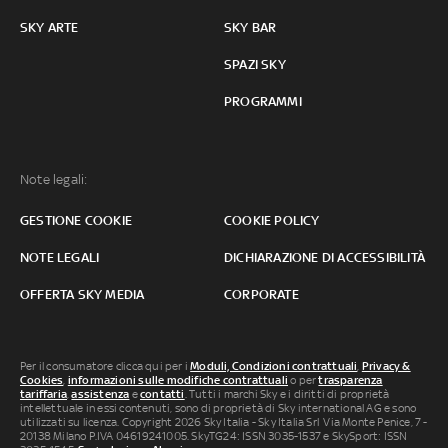
SKY ARTE
SKY BAR
SPAZI SKY
PROGRAMMI
Note legali:
GESTIONE COOKIE
COOKIE POLICY
NOTE LEGALI
DICHIARAZIONE DI ACCESSIBILITÀ
OFFERTA SKY MEDIA
CORPORATE
Per il consumatore clicca qui per i
Moduli, Condizioni contrattuali
,
Privacy &
Cookies
,
informazioni sulle modifiche contrattuali
o per
trasparenza
tariffaria
,
assistenza
e
contatti
. Tutti i marchi Sky e i diritti di proprietà
intellettuale in essi contenuti, sono di proprietà di Sky international AG e sono
utilizzati su licenza. Copyright 2026 Sky Italia - Sky Italia Srl Via Monte Penice, 7 -
20138 Milano P.IVA 04619241005. SkyTG24: ISSN 3035-1537 e SkySport: ISSN