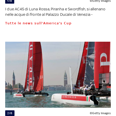
1/8
©Getty Images
I due AC45 di Luna Rossa, Piranha e Swordfish, si allenano
nelle acque di fronte al Palazzo Ducale di Venezia -
Tutte le news sull'America's Cup
2/8
©Getty Images