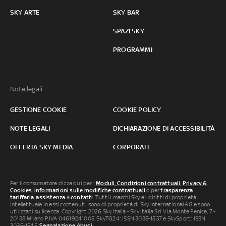
SKY ARTE
SKY BAR
SPAZI SKY
PROGRAMMI
Note legali:
GESTIONE COOKIE
COOKIE POLICY
NOTE LEGALI
DICHIARAZIONE DI ACCESSIBILITÀ
OFFERTA SKY MEDIA
CORPORATE
Per il consumatore clicca qui per i
Moduli, Condizioni contrattuali
,
Privacy &
Cookies
,
informazioni sulle modifiche contrattuali
o per
trasparenza
tariffaria
,
assistenza
e
contatti
. Tutti i marchi Sky e i diritti di proprietà
intellettuale in essi contenuti, sono di proprietà di Sky international AG e sono
utilizzati su licenza. Copyright 2026 Sky Italia - Sky Italia Srl Via Monte Penice, 7 -
20138 Milano P.IVA 04619241005. SkyTG24: ISSN 3035-1537 e SkySport: ISSN
3035-1545.
Segnalazione Abusi